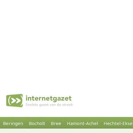
Beringen
Bocholt
Bree
Hamont-Achel
Hechtel-Ekse