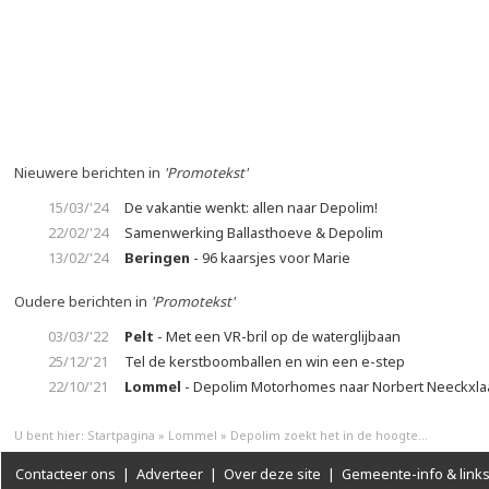
Nieuwere berichten in
'Promotekst'
15/03/'24
De vakantie wenkt: allen naar Depolim!
22/02/'24
Samenwerking Ballasthoeve & Depolim
13/02/'24
Beringen
- 96 kaarsjes voor Marie
Oudere berichten in
'Promotekst'
03/03/'22
Pelt
- Met een VR-bril op de waterglijbaan
25/12/'21
Tel de kerstboomballen en win een e-step
22/10/'21
Lommel
- Depolim Motorhomes naar Norbert Neeckxla
U bent hier:
Startpagina
»
Lommel
»
Depolim zoekt het in de hoogte...
Contacteer ons
|
Adverteer
|
Over deze site
|
Gemeente-info & link