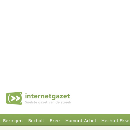
Beringen
Bocholt
Bree
Hamont-Achel
Hechtel-Ekse