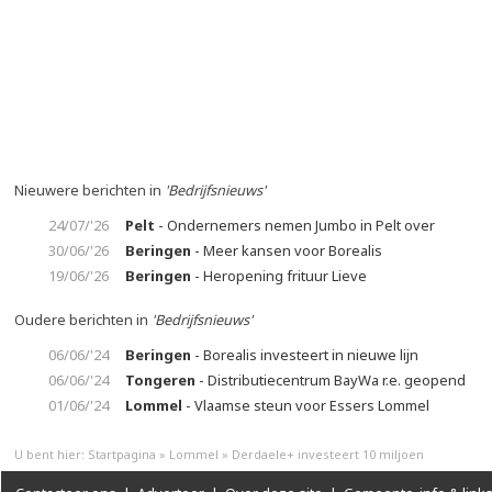
Nieuwere berichten in
'Bedrijfsnieuws'
24/07/'26
Pelt
- Ondernemers nemen Jumbo in Pelt over
30/06/'26
Beringen
- Meer kansen voor Borealis
19/06/'26
Beringen
- Heropening frituur Lieve
Oudere berichten in
'Bedrijfsnieuws'
06/06/'24
Beringen
- Borealis investeert in nieuwe lijn
06/06/'24
Tongeren
- Distributiecentrum BayWa r.e. geopend
01/06/'24
Lommel
- Vlaamse steun voor Essers Lommel
U bent hier:
Startpagina
»
Lommel
»
Derdaele+ investeert 10 miljoen