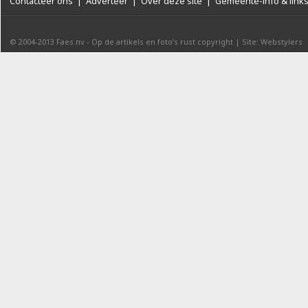
Contacteer ons
|
Adverteer
|
Over deze site
|
Gemeente-info & link
© 2004-2013
Faes nv
-
Op de artikels en foto’s rust copyright
|
Site: Webstylers