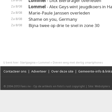
Lommel
- Dick Bierdrager overleden
Za 8/08
Lommel
- Alex Geys wint jeugdkoers in 
Za 8/08
Marie-Paule Janssen overleden
Za 8/08
Shame on you, Germany
Za 8/08
Bijna twee op drie te snel in zone 30
Za 8/08
U bent hier:
Startpagina
»
Lommel
»
Dieven weg met dertig smartphones
Contacteer ons
|
Adverteer
|
Over deze site
|
Gemeente-info & link
© 2004-2013
Faes nv
-
Op de artikels en foto’s rust copyright
|
Site: Webstylers