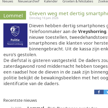
Nieuws
Nieuwsarchief
Kalender
Groeten & felicitaties
Zoeker
Dieven weg met dertig smartph
Lommel
Dinsdag 16 juni 2026
Dieven hebben dertig smartphones g
Telefoonmaker aan de
Vreyshorring
nieuwe toestellen, tweedehandstoes
smartphones die klanten voor herste
binnengebracht. Uit de kassa zijn e
euro's gestolen.
De diefstal is gisteren vastgesteld. De daders z
zaterdagavond rond middernacht hebben toegesl
een raadsel hoe de dieven in de zaak zijn binnen
politie bekijkt de bewakingsbeelden met het oo
identifcatie van de daders.
Recentste nieuws