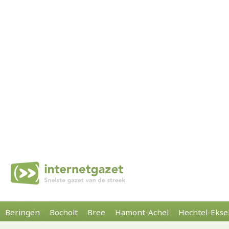
Beringen
Bocholt
Bree
Hamont-Achel
Hechtel-Ekse