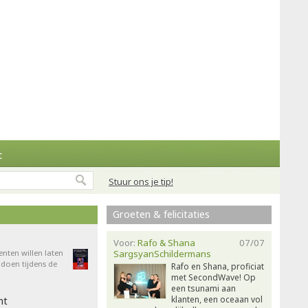
t
Stuur ons je tip!
Groeten & felicitaties
Voor:
Rafo & Shana
07/07
enten willen laten
SargsyanSchildermans
doen tijdens de
Rafo en Shana, proficiat
met SecondWave! Op
een tsunami aan
klanten, een oceaan vol
ht