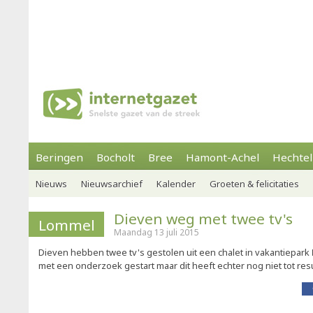
Beringen
Bocholt
Bree
Hamont-Achel
Hechtel
Nieuws
Nieuwsarchief
Kalender
Groeten & felicitaties
Dieven weg met twee tv's
Lommel
Maandag 13 juli 2015
Dieven hebben twee tv's gestolen uit een chalet in vakantiepark
met een onderzoek gestart maar dit heeft echter nog niet tot resu