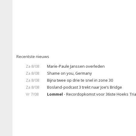
Recentste nieuws
Za 8/08
Marie-Paule Janssen overleden
Za 8/08
Shame on you, Germany
Za 8/08
Bijna twee op drie te snel in zone 30
Za 8/08
Bosland-podcast 3 trekt naar Joe’s Bridge
Vr 7/08
Lommel
- Recordopkomst voor 36ste Hoeks Tria