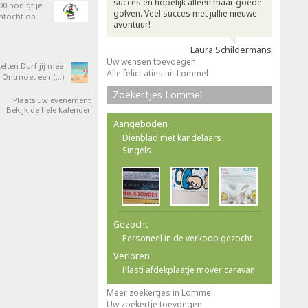
succes en hopelijk alleen maar goede
0 nodigt je
golven. Veel succes met jullie nieuwe
entocht op
avontuur!
Laura Schildermans
Uw wensen toevoegen
elten Durf jij mee
Alle felicitaties uit Lommel
 Ontmoet een (…)
Zoekertjes Lommel
Plaats uw evenement
Bekijk de hele kalender
Aangeboden
Dienblad met kandelaars
Singels
Gezocht
Personeel in de verkoop gezocht
Verloren
Plasti afdekplaatje mover caravan
Meer zoekertjes in Lommel
Uw zoekertje toevoegen