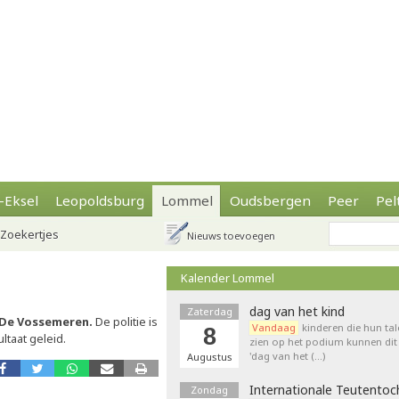
-Eksel
Leopoldsburg
Lommel
Oudsbergen
Peer
Pel
Zoekertjes
Nieuws toevoegen
Kalender Lommel
dag van het kind
Zaterdag
De Vossemeren.
De politie is
Vandaag
kinderen die hun tal
8
ltaat geleid.
zien op het podium kunnen dit 
'dag van het (…)
Augustus
Internationale Teutentoc
Zondag