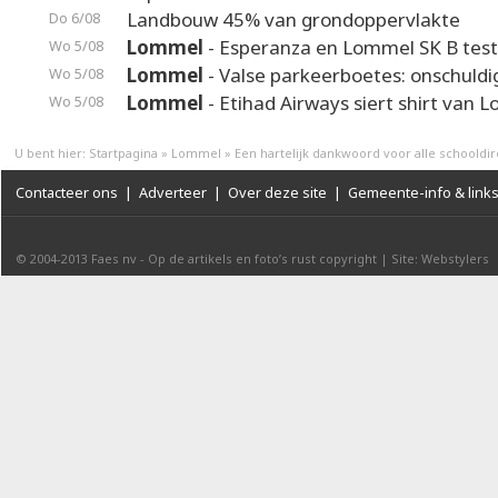
Landbouw 45% van grondoppervlakte
Do 6/08
Lommel
- Esperanza en Lommel SK B test
Wo 5/08
Lommel
- Valse parkeerboetes: onschuldi
Wo 5/08
Lommel
- Etihad Airways siert shirt van 
Wo 5/08
U bent hier:
Startpagina
»
Lommel
»
Een hartelijk dankwoord voor alle schooldi
Contacteer ons
|
Adverteer
|
Over deze site
|
Gemeente-info & link
© 2004-2013
Faes nv
-
Op de artikels en foto’s rust copyright
|
Site: Webstylers