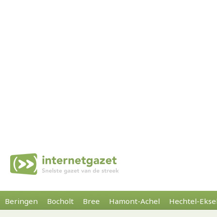
Beringen
Bocholt
Bree
Hamont-Achel
Hechtel-Ekse