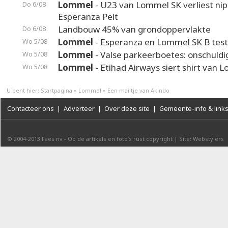
Lommel
- U23 van Lommel SK verliest nip
Do 6/08
Esperanza Pelt
Landbouw 45% van grondoppervlakte
Do 6/08
Lommel
- Esperanza en Lommel SK B test
Wo 5/08
Lommel
- Valse parkeerboetes: onschuldi
Wo 5/08
Lommel
- Etihad Airways siert shirt van 
Wo 5/08
U bent hier:
Startpagina
»
Lommel
»
Een mailtje van Akindo
Contacteer ons
|
Adverteer
|
Over deze site
|
Gemeente-info & link
© 2004-2013
Faes nv
-
Op de artikels en foto’s rust copyright
|
Site: Webstylers