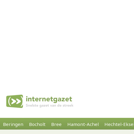
Beringen
Bocholt
Bree
Hamont-Achel
Hechtel-Ekse