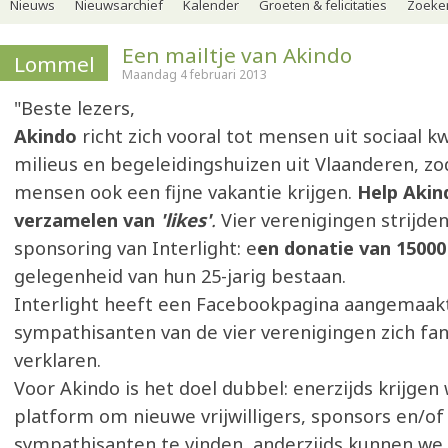
Nieuws
Nieuwsarchief
Kalender
Groeten & felicitaties
Zoeker
Een mailtje van Akindo
Lommel
Maandag 4 februari 2013
"Beste lezers,
Akindo
richt zich vooral tot mensen uit sociaal 
milieus en begeleidingshuizen uit Vlaanderen, zo
mensen ook een fijne vakantie krijgen.
Help Akin
verzamelen van
'likes'
.
Vier verenigingen strijde
sponsoring van Interlight: e
en donatie van 1500
gelegenheid van hun 25-jarig bestaan.
Interlight heeft een Facebookpagina aangemaak
sympathisanten van de vier verenigingen zich fa
verklaren.
Voor Akindo is het doel dubbel: enerzijds krijgen
platform om nieuwe vrijwilligers, sponsors en/of
sympathisanten te vinden, anderzijds kunnen we 