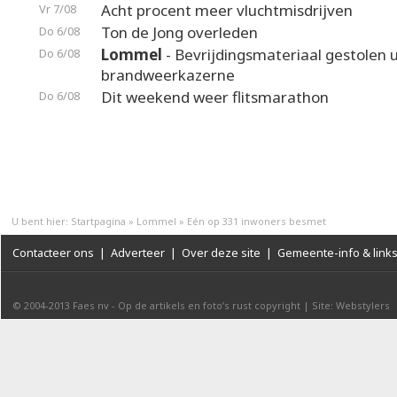
Acht procent meer vluchtmisdrijven
Vr 7/08
Ton de Jong overleden
Do 6/08
Lommel
- Bevrijdingsmateriaal gestolen u
Do 6/08
brandweerkazerne
Dit weekend weer flitsmarathon
Do 6/08
U bent hier:
Startpagina
»
Lommel
»
Eén op 331 inwoners besmet
Contacteer ons
|
Adverteer
|
Over deze site
|
Gemeente-info & link
© 2004-2013
Faes nv
-
Op de artikels en foto’s rust copyright
|
Site: Webstylers