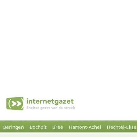
Beringen
Bocholt
Bree
Hamont-Achel
Hechtel-Ekse