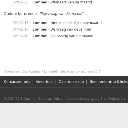
02/02/'20
Lommel
- Winnaars van de maand
Oudere berichten in
'Prijsvraag van de maand'
02/12/'16
Lommel
- Niet zo makkelijk deze maand...
01/12/'16
Lommel
- De vraag van december
02/11/'16
Lommel
- Oplossing van de maand
U bent hier:
Startpagina
»
Lommel
»
Eerste prijsvraag van 2017
Contacteer ons
|
Adverteer
|
Over deze site
|
Gemeente-info & link
© 2004-2013
Faes nv
-
Op de artikels en foto’s rust copyright
|
Site: Webstylers