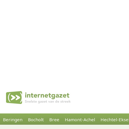
Beringen
Bocholt
Bree
Hamont-Achel
Hechtel-Ekse