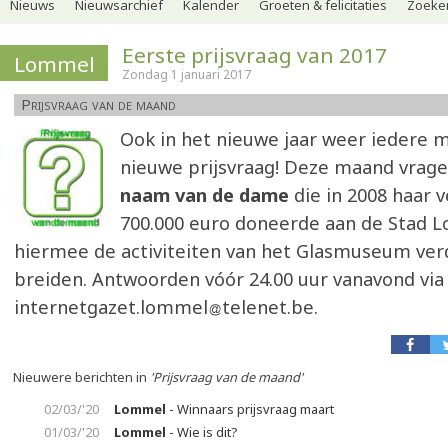
Nieuws
Nieuwsarchief
Kalender
Groeten & felicitaties
Zoeker
Eerste prijsvraag van 2017
Lommel
Zondag 1 januari 2017
Prijsvraag van de maand
Ook in het nieuwe jaar weer iedere 
nieuwe prijsvraag! Deze maand vrag
naam van de dame
die in 2008 haar
700.000 euro doneerde aan de Stad
hiermee de activiteiten van het Glasmuseum verd
breiden. Antwoorden vóór 24.00 uur vanavond via
internetgazet.lommel
telenet.be.
Nieuwere berichten in
'Prijsvraag van de maand'
02/03/'20
Lommel
- Winnaars prijsvraag maart
01/03/'20
Lommel
- Wie is dit?