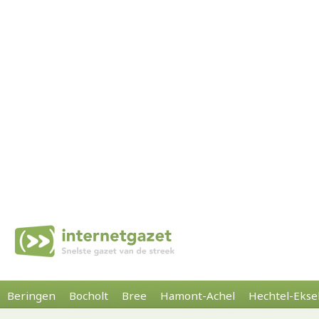
Beringen
Bocholt
Bree
Hamont-Achel
Hechtel-Ekse