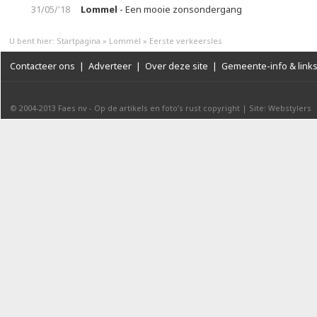
31/05/'18
Lommel
- Een mooie zonsondergang
U bent hier:
Startpagina
»
Lommel
»
Eerste verkeersles
Contacteer ons
|
Adverteer
|
Over deze site
|
Gemeente-info & link
© 2004-2013
Faes nv
-
Op de artikels en foto’s rust copyright
|
Site: Webstylers