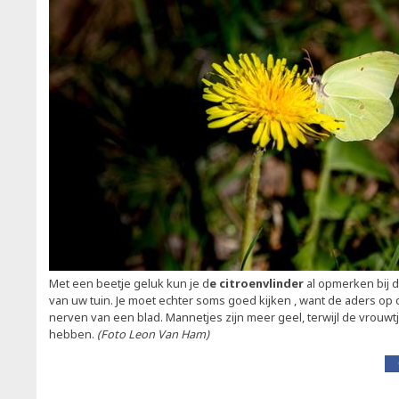
Met een beetje geluk kun je d
e citroenvlinder
al opmerken bij 
van uw tuin. Je moet echter soms goed kijken , want de aders op 
nerven van een blad. Mannetjes zijn meer geel, terwijl de vrouw
hebben.
(Foto Leon Van Ham)