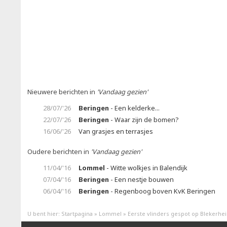
Nieuwere berichten in
'Vandaag gezien'
28/07/'26
Beringen
- Een kelderke...
22/07/'26
Beringen
- Waar zijn de bomen?
16/06/'26
Van grasjes en terrasjes
Oudere berichten in
'Vandaag gezien'
11/04/'16
Lommel
- Witte wolkjes in Balendijk
07/04/'16
Beringen
- Een nestje bouwen
06/04/'16
Beringen
- Regenboog boven KvK Beringen
U bent hier:
Startpagina
»
Lommel
»
Eerste vlinders gespot op Blekerhe