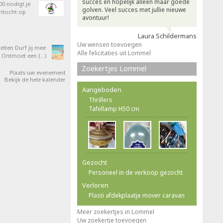
succes en hopelijk alleen maar goede
0 nodigt je
golven. Veel succes met jullie nieuwe
entocht op
avontuur!
Laura Schildermans
Uw wensen toevoegen
elten Durf jij mee
Alle felicitaties uit Lommel
 Ontmoet een (…)
Zoekertjes Lommel
Plaats uw evenement
Bekijk de hele kalender
Aangeboden
Thrillers
Tafellamp H50 cm
Gezocht
Personeel in de verkoop gezocht
Verloren
Plasti afdekplaatje mover caravan
Meer zoekertjes in Lommel
Uw zoekertje toevoegen