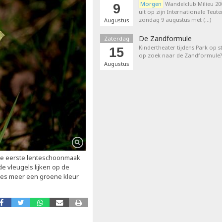
Morgen
Wandelclub Milieu 200
9
uit op zijn Internationale Teut
zondag 9 augustus met (…)
Augustus
De Zandformule
Zaterdag
Kindertheater tijdens Park op st
15
op zoek naar de Zandformule?
Augustus
de eerste lenteschoonmaak
de vleugels lijken op de
tjes meer een groene kleur