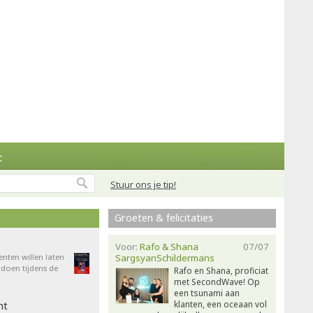
t
Stuur ons je tip!
Groeten & felicitaties
Voor:
Rafo & Shana
07/07
enten willen laten
SargsyanSchildermans
doen tijdens de
Rafo en Shana, proficiat
met SecondWave! Op
een tsunami aan
klanten, een oceaan vol
ht