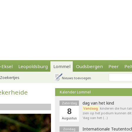
-Eksel
Leopoldsburg
Lommel
Oudsbergen
Peer
Pel
Zoekertjes
Nieuws toevoegen
lekerheide
Kalender Lommel
dag van het kind
Zaterdag
Vandaag
kinderen die hun tal
8
zien op het podium kunnen dit 
'dag van het (…)
Augustus
Internationale Teutentoc
Zondag