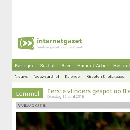
Beringen
Bocholt
Bree
Hamont-Achel
Hechtel
Nieuws
Nieuwsarchief
Kalender
Groeten & felicitaties
Eerste vlinders gespot op B
Lommel
Dinsdag 12 april 2016
Vandaag gezien