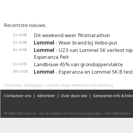
Recentste nieuws
Dit weekend weer flitsmarathon
Do 6/08
Lommel
- Weer brand bij Velbo-put
Do 6/08
Lommel
- U23 van Lommel SK verliest nip
Do 6/08
Esperanza Pelt
Landbouw 45% van grondoppervlakte
Do 6/08
Lommel
- Esperanza en Lommel SK B test
Wo 5/08
U bent hier:
Startpagina
»
Lommel
»
Expo 'Heikracht' in De Adelberg
Contacteer ons
|
Adverteer
|
Over deze site
|
Gemeente-info & link
© 2004-2013
Faes nv
-
Op de artikels en foto’s rust copyright
|
Site: Webstylers