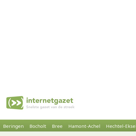
Beringen
Bocholt
Bree
Hamont-Achel
Hechtel-Ekse