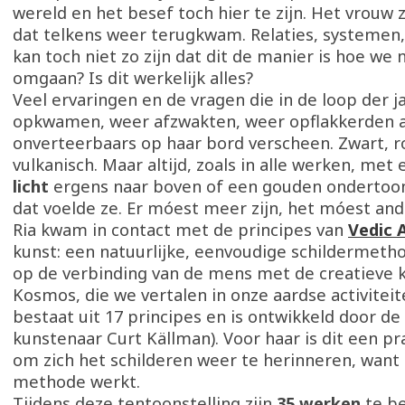
wereld en het besef toch hier te zijn. Het vrouw z
dat telkens weer terugkwam. Relaties, systemen, 
kan toch niet zo zijn dat dit de manier is hoe we
omgaan? Is dit werkelijk alles?
Veel ervaringen en de vragen die in de loop der j
opkwamen, weer afzwakten, weer opflakkerden al
onverteerbaars op haar bord verscheen. Zwart, ro
vulkanisch. Maar altijd, zoals in alle werken, met
licht
ergens naar boven of een gouden ondertoon.
dat voelde ze. Er móest meer zijn, het móest an
Ria kwam in contact met de principes van
Vedic 
kunst: een natuurlijke, eenvoudige schildermet
op de verbinding van de mens met de creatieve 
Kosmos, die we vertalen in onze aardse activite
bestaat uit 17 principes en is ontwikkeld door d
kunstenaar Curt Källman). Voor haar is dit een p
om zich het schilderen weer te herinneren, want 
methode werkt.
Tijdens deze tentoonstelling zijn
35 werken
te b