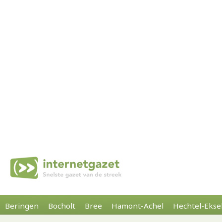
Beringen
Bocholt
Bree
Hamont-Achel
Hechtel-Ekse