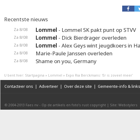
Recentste nieuws
Lommel
- Lommel SK pakt punt op STVV
Za 8/08
Lommel
- Dick Bierdrager overleden
Za 8/08
Lommel
- Alex Geys wint jeugdkoers in 
Za 8/08
Marie-Paule Janssen overleden
Za 8/08
Shame on you, Germany
Za 8/08
U bent hier:
Startpagina
»
Lommel
»
Expo Ria Berckmans: 'Er is zoveel meer'
Contacteer ons
|
Adverteer
|
Over deze site
|
Gemeente-info & link
© 2004-2013
Faes nv
-
Op de artikels en foto’s rust copyright
|
Site: Webstylers