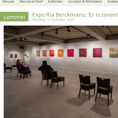
Nieuws
Nieuwsarchief
Kalender
Groeten & felicitaties
Zoeker
Expo Ria Berckmans: 'Er is zovee
Lommel
Dinsdag 12 november 2024