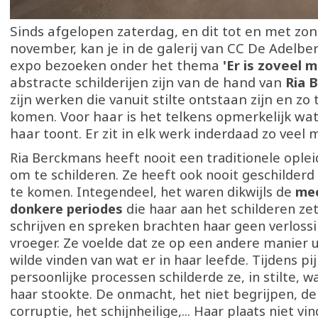
Sinds afgelopen zaterdag, en dit tot en met zo
november, kan je in de galerij van CC De Adelb
expo bezoeken onder het thema
'Er is zoveel 
abstracte schilderijen zijn van de hand van
Ria 
zijn werken die vanuit stilte ontstaan zijn en zo 
komen. Voor haar is het telkens opmerkelijk wat
haar toont. Er zit in elk werk inderdaad zo veel 
Ria Berckmans heeft nooit een traditionele ople
om te schilderen. Ze heeft ook nooit geschilder
te komen. Integendeel, het waren dikwijls de
mee
donkere periodes
die haar aan het schilderen z
schrijven en spreken brachten haar geen verlossi
vroeger. Ze voelde dat ze op een andere manier 
wilde vinden van wat er in haar leefde. Tijdens pijn
persoonlijke processen schilderde ze, in stilte, w
haar stookte. De onmacht, het niet begrijpen, de 
corruptie, het schijnheilige,... Haar plaats niet vi