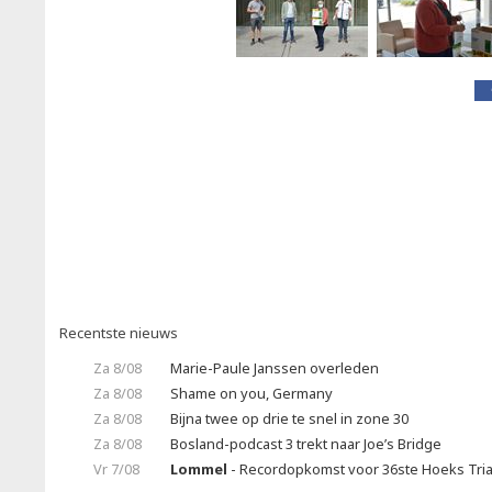
Recentste nieuws
Za 8/08
Marie-Paule Janssen overleden
Za 8/08
Shame on you, Germany
Za 8/08
Bijna twee op drie te snel in zone 30
Za 8/08
Bosland-podcast 3 trekt naar Joe’s Bridge
Vr 7/08
Lommel
- Recordopkomst voor 36ste Hoeks Tria