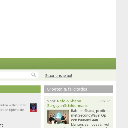
t
Stuur ons je tip!
Groeten & felicitaties
Voor:
Rafo & Shana
07/07
enten willen laten
SargsyanSchildermans
doen tijdens de
Rafo en Shana, proficiat
met SecondWave! Op
een tsunami aan
klanten, een oceaan vol
ht