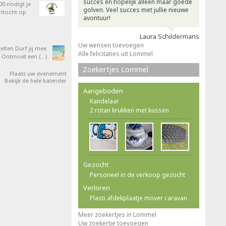
succes en hopelijk alleen maar goede
0 nodigt je
golven. Veel succes met jullie nieuwe
entocht op
avontuur!
Laura Schildermans
Uw wensen toevoegen
elten Durf jij mee
Alle felicitaties uit Lommel
 Ontmoet een (…)
Zoekertjes Lommel
Plaats uw evenement
Bekijk de hele kalender
Aangeboden
Kandelaar
2 rotan krukken met kussen
Gezocht
Personeel in de verkoop gezocht
Verloren
Plasti afdekplaatje mover caravan
Meer zoekertjes in Lommel
Uw zoekertje toevoegen