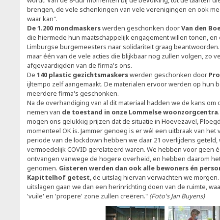
wordt. Van de 8-uur momenten bij de bevolking, tot de taarten 
brengen, de vele schenkingen van vele verenigingen en ook me
waar kan".
De 1.200 mondmaskers
werden geschonken door
Van den Bo
die hiermede hun maatschappelijk engagement willen tonen, en
Limburgse burgemeesters naar solidariteit graag beantwoorden.
maar één van de vele acties die blijkbaar nog zullen volgen, zo 
afgevaardigden van de firma's ons.
De
140 plastic gezichtsmaskers
werden geschonken door
Prov
ijltempo zelf aangemaakt. De materialen ervoor werden op hun 
meerdere firma's geschonken.
Na de overhandiging van al dit materiaal hadden we de kans om
nemen van
de toestand in onze Lommelse woonzorgcentra
mogen ons gelukkig prijzen dat de situatie in Hoevezavel, Ploeg
momenteel OK is. Jammer genoeg is er wél een uitbraak van het vir
periode van de lockdown hebben we daar 21 overlijdens geteld, 
vermoedelijk COVID gerelateerd waren. We hebben voor geen é
ontvangen vanwege de hogere overheid, en hebben daarom het 
genomen.
Gisteren werden dan ook alle bewoners én perso
Kapittelhof getest
, de uitslag hiervan verwachten we morgen.
uitslagen gaan we dan een herinrichting doen van de ruimte, w
'vuile' en 'propere' zone zullen creëren."
(Foto's Jan Buyens)