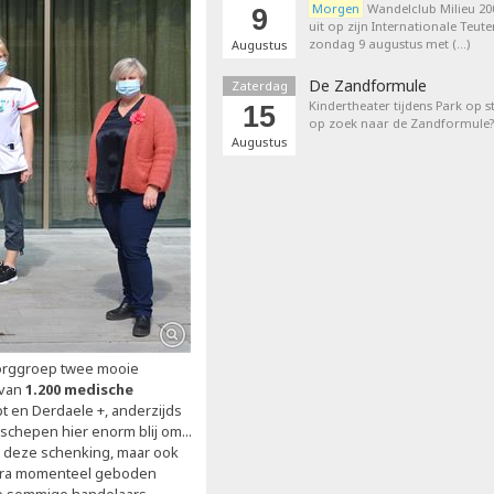
Morgen
Wandelclub Milieu 200
9
uit op zijn Internationale Teut
zondag 9 augustus met (…)
Augustus
De Zandformule
Zaterdag
Kindertheater tijdens Park op st
15
op zoek naar de Zandformule?
Augustus
orggroep twee mooie
 van
1.200 medische
 en Derdaele +, anderzijds
schepen hier enorm blij om...
et deze schenking, maar ook
ntra momenteel geboden