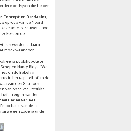
die sommige handelaars
erdere bedrijven die helpen
er Concept en Derdaele+
,
 de oproep van de Noord-
 Deze actie is trouwens nog
verzekerden de
il,
en werden aldaar in
beurt ook weer door
 ook eens poolshoogte te
. Schepen Nancy Bleys: "We
dries en de Bekelaar
us in het Kapittelhof. In de
waarvan een 8-tal toch
én van onze WZC testkits
heft in eigen handen
neelsleden van het
 En op basis van deze
aarbij we een zogenaamde