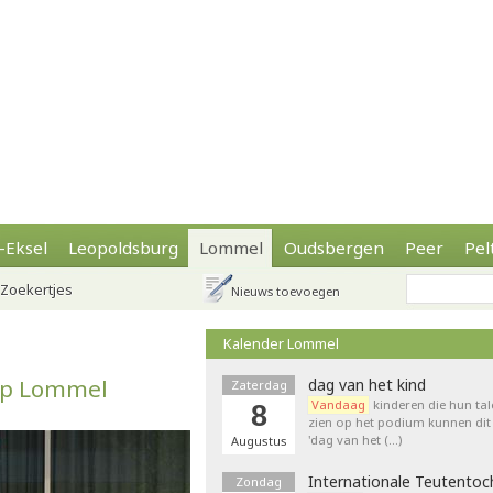
-Eksel
Leopoldsburg
Lommel
Oudsbergen
Peer
Pel
Zoekertjes
Nieuws toevoegen
Kalender Lommel
ep Lommel
dag van het kind
Zaterdag
Vandaag
kinderen die hun tal
8
zien op het podium kunnen dit 
'dag van het (…)
Augustus
Internationale Teutentoc
Zondag