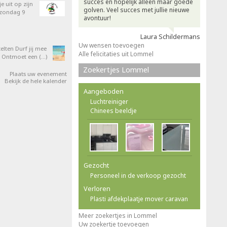
succes en hopelijk alleen maar goede
e uit op zijn
golven. Veel succes met jullie nieuwe
 zondag 9
avontuur!
Laura Schildermans
Uw wensen toevoegen
elten Durf jij mee
Alle felicitaties uit Lommel
 Ontmoet een (…)
Zoekertjes Lommel
Plaats uw evenement
Bekijk de hele kalender
Aangeboden
Luchtreiniger
Chinees beeldje
Gezocht
Personeel in de verkoop gezocht
Verloren
Plasti afdekplaatje mover caravan
Meer zoekertjes in Lommel
Uw zoekertje toevoegen