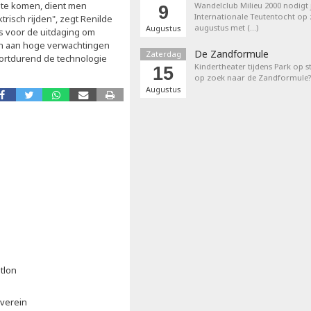
n te komen, dient men
Wandelclub Milieu 2000 nodigt j
9
Internationale Teutentocht op
risch rijden", zegt Renilde
augustus met (…)
Augustus
s voor de uitdaging om
en aan hoge verwachtingen
De Zandformule
Zaterdag
voortdurend de technologie
Kindertheater tijdens Park op st
15
op zoek naar de Zandformule?
Augustus
tlon
everein