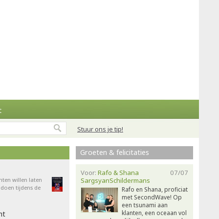
t
Stuur ons je tip!
Groeten & felicitaties
Voor:
Rafo & Shana
07/07
nten willen laten
SargsyanSchildermans
doen tijdens de
Rafo en Shana, proficiat
met SecondWave! Op
een tsunami aan
klanten, een oceaan vol
ht