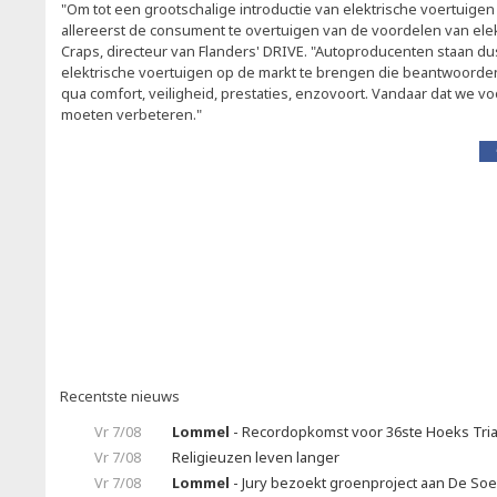
"Om tot een grootschalige introductie van elektrische voertuige
allereerst de consument te overtuigen van de voordelen van elekt
Craps, directeur van Flanders' DRIVE. "Autoproducenten staan du
elektrische voertuigen op de markt te brengen die beantwoord
qua comfort, veiligheid, prestaties, enzovoort. Vandaar dat we 
moeten verbeteren."
Recentste nieuws
Vr 7/08
Lommel
- Recordopkomst voor 36ste Hoeks Tria
Vr 7/08
Religieuzen leven langer
Vr 7/08
Lommel
- Jury bezoekt groenproject aan De So