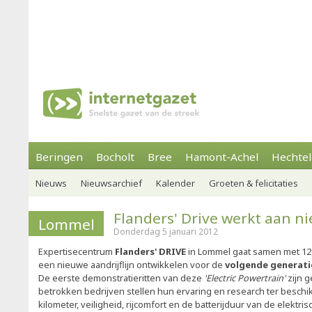
Beringen
Bocholt
Bree
Hamont-Achel
Hechtel
Nieuws
Nieuwsarchief
Kalender
Groeten & felicitaties
Flanders' Drive werkt aan ni
Lommel
Donderdag 5 januari 2012
Expertisecentrum
Flanders' DRIVE
in Lommel gaat samen met 12 
een nieuwe aandrijflijn ontwikkelen voor de
volgende generati
De eerste demonstratieritten van deze
'Electric Powertrain'
zijn 
betrokken bedrijven stellen hun ervaring en research ter beschi
kilometer, veiligheid, rijcomfort en de batterijduur van de elektr