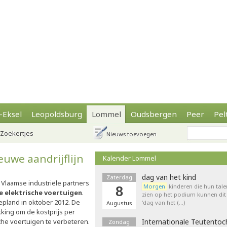
-Eksel
Leopoldsburg
Lommel
Oudsbergen
Peer
Pel
Zoekertjes
Nieuws toevoegen
euwe aandrijflijn
Kalender Lommel
dag van het kind
Zaterdag
Vlaamse industriële partners
Morgen
kinderen die hun tale
8
e elektrische voertuigen
.
zien op het podium kunnen dit 
gepland in oktober 2012. De
'dag van het (…)
Augustus
kking om de kostprijs per
ische voertuigen te verbeteren.
Internationale Teutentoc
Zondag