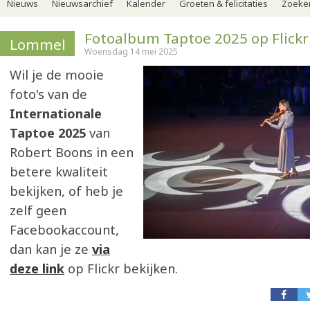
Nieuws
Nieuwsarchief
Kalender
Groeten & felicitaties
Zoeker
Fotoalbum Taptoe 2025 op Flickr
Lommel
Woensdag 14 mei 2025
Wil je de mooie
foto's van de
Internationale
Taptoe 2025
van
Robert Boons in een
betere kwaliteit
bekijken, of heb je
zelf geen
Facebookaccount,
dan kan je ze
via
deze link
op Flickr bekijken.