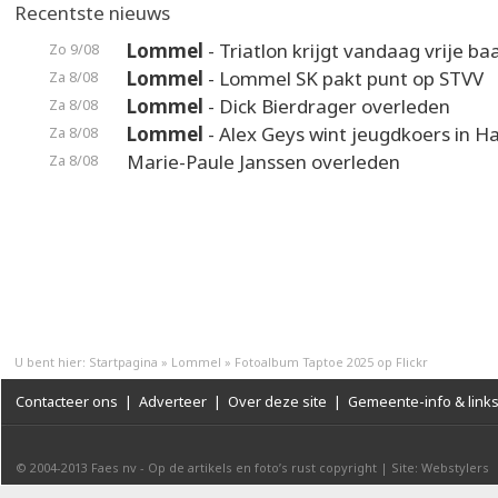
Recentste nieuws
Lommel
- Triatlon krijgt vandaag vrije ba
Zo 9/08
Lommel
- Lommel SK pakt punt op STVV
Za 8/08
Lommel
- Dick Bierdrager overleden
Za 8/08
Lommel
- Alex Geys wint jeugdkoers in 
Za 8/08
Marie-Paule Janssen overleden
Za 8/08
U bent hier:
Startpagina
»
Lommel
»
Fotoalbum Taptoe 2025 op Flickr
Contacteer ons
|
Adverteer
|
Over deze site
|
Gemeente-info & link
© 2004-2013
Faes nv
-
Op de artikels en foto’s rust copyright
|
Site: Webstylers