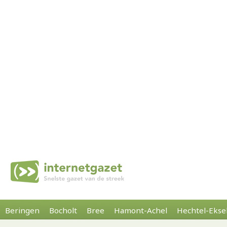
Beringen
Bocholt
Bree
Hamont-Achel
Hechtel-Ekse