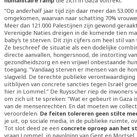
humanitaire ramp
die zich in Gaza voltrekt.
“Op anderhalf jaar tijd zijn daar meer dan 53.00
omgekomen, waarvan naar schatting 70% vrouwe
Meer dan 121.000 Palestijnen zijn gewond geraakt
Verenigde Naties dreigen in de komende tien ma
baby’s te sterven. Dit zijn cijfers om heel stil van
Ze beschreef de situatie als een dodelijke combi
directe aanvallen, hongersnood, de instorting va
gezondheidszorg en een vrijwel onbestaande hu
toegang. “Vandaag sterven er mensen van de ho
slagveld. De terechte publieke verontwaardiging
uitblijven van concrete sancties tegen Israël groe
hier in Lommel.” De Ruysscher riep de inwoners
om zich uit te spreken: “Wat er gebeurt in Gaza 
van de mensenrechten. En dat moeten we collect
veroordelen.
De feiten tolereren geen stilte me
je uit, op sociale media, in de publieke ruimte, ov
Tot slot deed ze een
concrete oproep aan het s
vraag Lommel, in navolging van Gent en Mortsel,