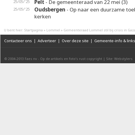
Pelt
- De gemeenteraad van 22 mei (3)
25/05/'25
Oudsbergen
- Op naar een duurzame toe
25/05/'25
kerken
U bent hier:
Startpagina
»
Lommel
»
Gemeenteraad Lommel stil bij crisis in Gaz
Contacteer ons
|
Adverteer
|
Over deze site
|
Gemeente-info & link
© 2004-2013
Faes nv
-
Op de artikels en foto’s rust copyright
|
Site: Webstylers