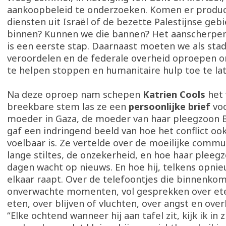
aankoopbeleid te onderzoeken. Komen er produc
diensten uit Israël of de bezette Palestijnse geb
binnen? Kunnen we die bannen? Het aanscherpen
is een eerste stap. Daarnaast moeten we als stad
veroordelen en de federale overheid oproepen 
te helpen stoppen en humanitaire hulp toe te lat
Na deze oproep nam schepen
Katrien Cools
het 
breekbare stem las ze een
persoonlijke brief
voo
moeder in Gaza, de moeder van haar pleegzoon B
gaf een indringend beeld van hoe het conflict o
voelbaar is. Ze vertelde over de moeilijke commu
lange stiltes, de onzekerheid, en hoe haar plee
dagen wacht op nieuws. En hoe hij, telkens opnie
elkaar raapt. Over de telefoontjes die binnenko
onverwachte momenten, vol gesprekken over et
eten, over blijven of vluchten, over angst en over
“Elke ochtend wanneer hij aan tafel zit, kijk ik in z