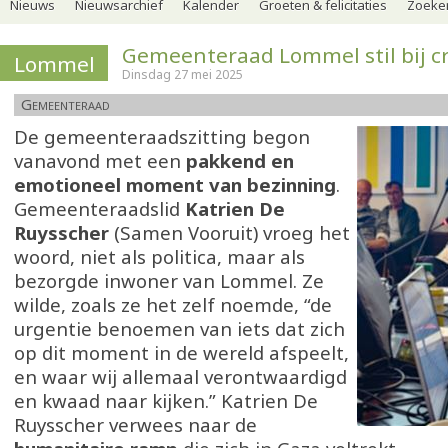
Nieuws
Nieuwsarchief
Kalender
Groeten & felicitaties
Zoeker
Gemeenteraad Lommel stil bij cr
Lommel
Dinsdag 27 mei 2025
Gemeenteraad
De gemeenteraadszitting begon
vanavond met een
pakkend en
emotioneel moment van bezinning
.
Gemeenteraadslid
Katrien De
Ruysscher
(Samen Vooruit) vroeg het
woord, niet als politica, maar als
bezorgde inwoner van Lommel. Ze
wilde, zoals ze het zelf noemde, “de
urgentie benoemen van iets dat zich
op dit moment in de wereld afspeelt,
en waar wij allemaal verontwaardigd
en kwaad naar kijken.” Katrien De
Ruysscher verwees naar de