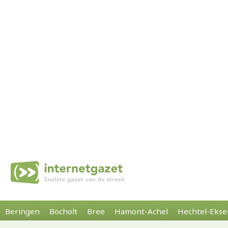
Beringen
Bocholt
Bree
Hamont-Achel
Hechtel-Ekse