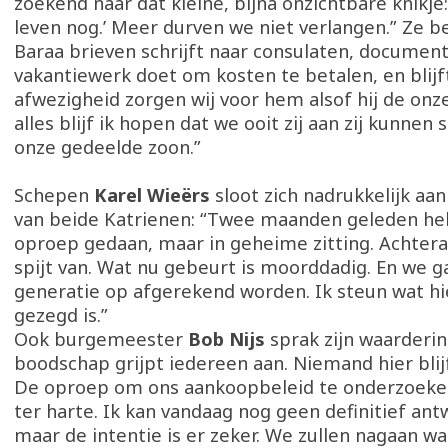
zoekend naar dat kleine, bijna onzichtbare knikje: 
leven nog.’ Meer durven we niet verlangen.” Ze 
Baraa brieven schrijft naar consulaten, documen
vakantiewerk doet om kosten te betalen, en blijf
afwezigheid zorgen wij voor hem alsof hij de onz
alles blijf ik hopen dat we ooit zij aan zij kunnen 
onze gedeelde zoon.”
Schepen
Karel Wieërs
sloot zich nadrukkelijk aan
van beide Katrienen: “Twee maanden geleden heb
oproep gedaan, maar in geheime zitting. Achtera
spijt van. Wat nu gebeurt is moorddadig. En we g
generatie op afgerekend worden. Ik steun wat h
gezegd is.”
Ook burgemeester
Bob Nijs
sprak zijn waarderin
boodschap grijpt iedereen aan. Niemand hier blij
De oproep om ons aankoopbeleid te onderzoek
ter harte. Ik kan vandaag nog geen definitief an
maar de intentie is er zeker. We zullen nagaan w