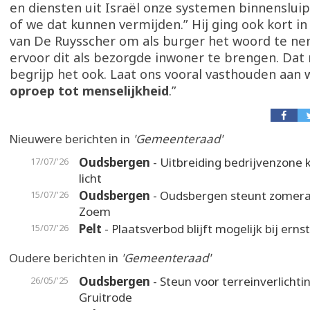
en diensten uit Israël onze systemen binnenslui
of we dat kunnen vermijden.” Hij ging ook kort i
van De Ruysscher om als burger het woord te ne
ervoor dit als bezorgde inwoner te brengen. Dat 
begrijp het ook. Laat ons vooral vasthouden aan w
oproep tot menselijkheid
.”
Nieuwere berichten in
'Gemeenteraad'
Oudsbergen
- Uitbreiding bedrijvenzone k
17/07/'26
licht
Oudsbergen
- Oudsbergen steunt zomer
15/07/'26
Zoem
Pelt
- Plaatsverbod blijft mogelijk bij erns
15/07/'26
Oudere berichten in
'Gemeenteraad'
Oudsbergen
- Steun voor terreinverlicht
26/05/'25
Gruitrode