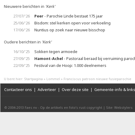
Nieuwere berichten in
'Kerk'
27/07/'26
Peer
- Parochie Linde bestaat 175 jaar
25/06/'26
Bisdom: stel kerken open voor verkoeling
17/06/'26
Nuntius op zoek naar nieuwe bisschop
Oudere berichten in
'Kerk'
16/10/'25
Sokken tegen armoede
27/09/'25
Hamont-Achel
- Pastoraal beraad bij verruiming paroc
22/09/'25
Festival van de Hoop: 1.000 deelnemers
U bent hier:
Startpagina
»
Lommel
»
Franciscus patroon nieuwe fusieparochie
Contacteer ons
|
Adverteer
|
Over deze site
|
Gemeente-info & link
© 2004-2013
Faes nv
-
Op de artikels en foto’s rust copyright
|
Site: Webstylers