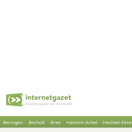
Beringen
Bocholt
Bree
Hamont-Achel
Hechtel-Ekse