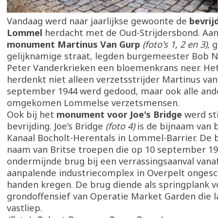
Vandaag werd naar jaarlijkse gewoonte de
bevrij
Lommel
herdacht met de Oud-Strijdersbond. Aan
monument Martinus Van Gurp
(foto's 1, 2 en 3)
, 
gelijknamige straat, legden burgemeester Bob N
Peter Vanderkrieken een bloemenkrans neer. H
herdenkt niet alleen verzetsstrijder Martinus van
september 1944 werd gedood, maar ook alle and
omgekomen Lommelse verzetsmensen.
Ook bij het
monument voor Joe's Bridge
werd sti
bevrijding. Joe’s Bridge
(foto 4)
is de bijnaam van 
Kanaal Bocholt-Herentals in Lommel-Barrier. De 
naam van Britse troepen die op 10 september 19
ondermijnde brug bij een verrassingsaanval vana
aanpalende industriecomplex in Overpelt onges
handen kregen. De brug diende als springplank v
grondoffensief van Operatie Market Garden die 
vastliep.