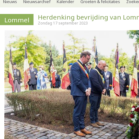
Nieuws
Nieuwsarchief
Kalender
Groeten & felicitaties
Zoeker
Herdenking bevrijding van Lom
Lommel
Zondag 17 september 2023