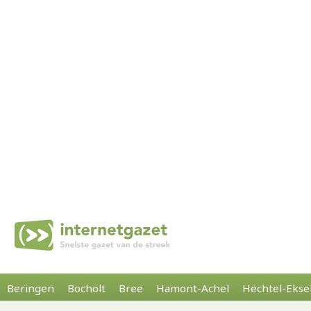
Beringen
Bocholt
Bree
Hamont-Achel
Hechtel-Ekse