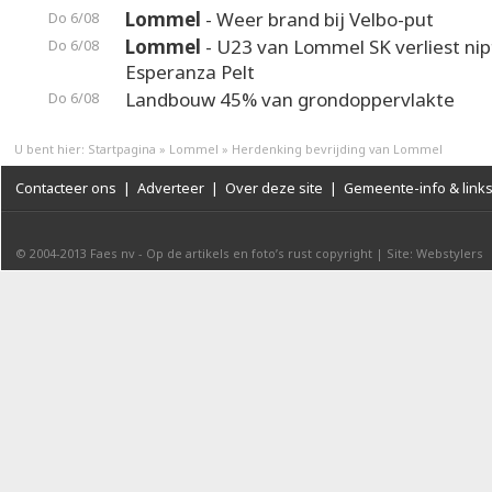
Lommel
- Weer brand bij Velbo-put
Do 6/08
Lommel
- U23 van Lommel SK verliest nip
Do 6/08
Esperanza Pelt
Landbouw 45% van grondoppervlakte
Do 6/08
U bent hier:
Startpagina
»
Lommel
»
Herdenking bevrijding van Lommel
Contacteer ons
|
Adverteer
|
Over deze site
|
Gemeente-info & link
© 2004-2013
Faes nv
-
Op de artikels en foto’s rust copyright
|
Site: Webstylers