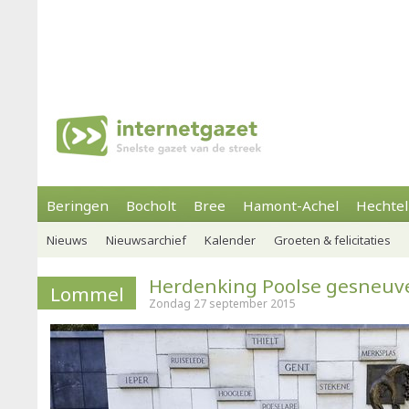
Beringen
Bocholt
Bree
Hamont-Achel
Hechtel
Nieuws
Nieuwsarchief
Kalender
Groeten & felicitaties
Herdenking Poolse gesneuv
Lommel
Zondag 27 september 2015