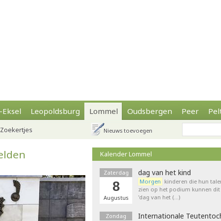
-Eksel
Leopoldsburg
Lommel
Oudsbergen
Peer
Pel
Zoekertjes
Nieuws toevoegen
elden
Kalender Lommel
dag van het kind
Zaterdag
Morgen
kinderen die hun tale
8
zien op het podium kunnen dit 
'dag van het (…)
Augustus
Internationale Teutentoc
Zondag