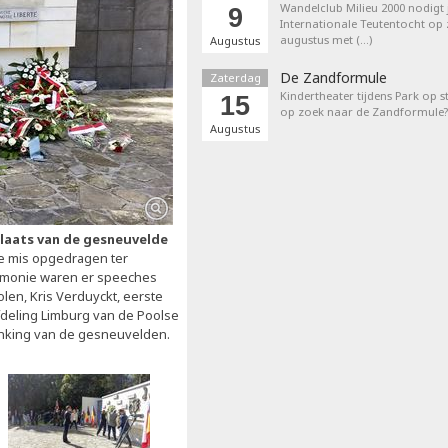
Wandelclub Milieu 2000 nodigt j
9
Internationale Teutentocht op
augustus met (…)
Augustus
De Zandformule
Zaterdag
Kindertheater tijdens Park op st
15
op zoek naar de Zandformule?
Augustus
plaats van de gesneuvelde
ge mis opgedragen ter
remonie waren er speeches
len, Kris Verduyckt, eerste
fdeling Limburg van de Poolse
denking van de gesneuvelden.