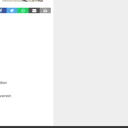
tlon
everein