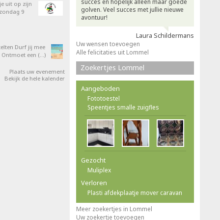
succes en hopelijk alleen maar goede
e uit op zijn
golven. Veel succes met jullie nieuwe
 zondag 9
avontuur!
Laura Schildermans
Uw wensen toevoegen
elten Durf jij mee
Alle felicitaties uit Lommel
 Ontmoet een (…)
Zoekertjes Lommel
Plaats uw evenement
Bekijk de hele kalender
Aangeboden
Fototoestel
Speentjes smalle zuigfles
Gezocht
Muliplex
Verloren
Plasti afdekplaatje mover caravan
Meer zoekertjes in Lommel
Uw zoekertje toevoegen