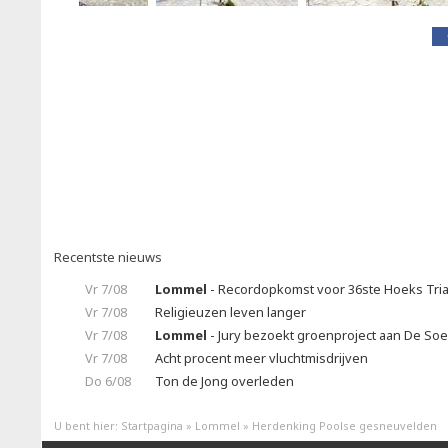
Recentste nieuws
Vr 7/08
Lommel
- Recordopkomst voor 36ste Hoeks Tria
Vr 7/08
Religieuzen leven langer
Vr 7/08
Lommel
- Jury bezoekt groenproject aan De So
Vr 7/08
Acht procent meer vluchtmisdrijven
Do 6/08
Ton de Jong overleden
U bent hier:
Startpagina
»
Lommel
»
Herdenking Poolse gesneuvelden