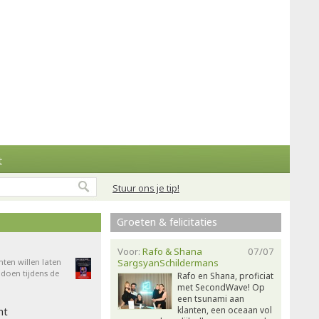
t
Stuur ons je tip!
Groeten & felicitaties
Voor:
Rafo & Shana
07/07
nten willen laten
SargsyanSchildermans
doen tijdens de
Rafo en Shana, proficiat
met SecondWave! Op
een tsunami aan
klanten, een oceaan vol
ht