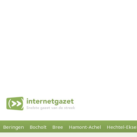
Beringen
Bocholt
Bree
Hamont-Achel
Hechtel-Ekse