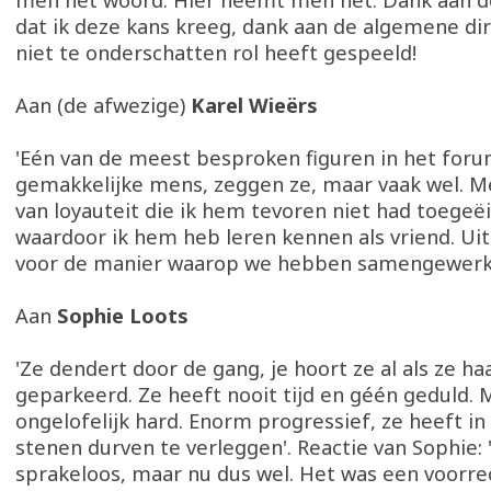
men het woord. Hier neemt men het. Dank aan de
dat ik deze kans kreeg, dank aan de algemene di
niet te onderschatten rol heeft gespeeld!
Aan (de afwezige)
Karel Wieërs
'Eén van de meest besproken figuren in het forum,
gemakkelijke mens, zeggen ze, maar vaak wel. 
van loyauteit die ik hem tevoren niet had toegeë
waardoor ik hem heb leren kennen als vriend. Ui
voor de manier waarop we hebben samengewerk
Aan
Sophie Loots
'Ze dendert door de gang, je hoort ze al als ze h
geparkeerd. Ze heeft nooit tijd en géén geduld. 
ongelofelijk hard. Enorm progressief, ze heeft 
stenen durven te verleggen'. Reactie van Sophie: '
sprakeloos, maar nu dus wel. Het was een voorre