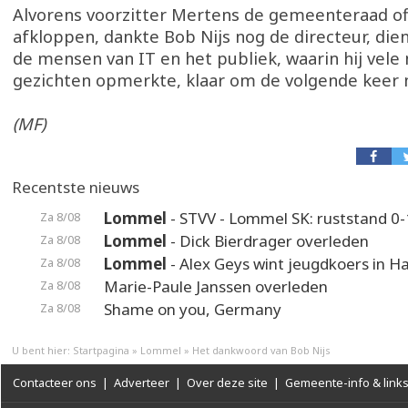
Alvorens voorzitter Mertens de gemeenteraad of
afkloppen, dankte Bob Nijs nog de directeur, die
de mensen van IT en het publiek, waarin hij vele
gezichten opmerkte, klaar om de volgende keer 
(MF)
Recentste nieuws
Lommel
- STVV - Lommel SK: ruststand 0-
Za 8/08
Lommel
- Dick Bierdrager overleden
Za 8/08
Lommel
- Alex Geys wint jeugdkoers in 
Za 8/08
Marie-Paule Janssen overleden
Za 8/08
Shame on you, Germany
Za 8/08
U bent hier:
Startpagina
»
Lommel
»
Het dankwoord van Bob Nijs
Contacteer ons
|
Adverteer
|
Over deze site
|
Gemeente-info & link