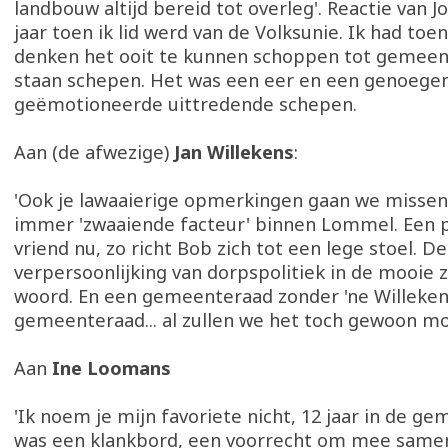
landbouw altijd bereid tot overleg'. Reactie van Jo
jaar toen ik lid werd van de Volksunie. Ik had toe
denken het ooit te kunnen schoppen tot gemeent
staan schepen. Het was een eer en een genoegen
geëmotioneerde uittredende schepen.
Aan (de afwezige)
Jan Willekens
:
'Ook je lawaaierige opmerkingen gaan we missen, 
immer 'zwaaiende facteur' binnen Lommel. Een p
vriend nu, zo richt Bob zich tot een lege stoel. De
verpersoonlijking van dorpspolitiek in de mooie z
woord. En een gemeenteraad zonder 'ne Willekens
gemeenteraad... al zullen we het toch gewoon m
Aan
Ine Loomans
'Ik noem je mijn favoriete nicht, 12 jaar in de ge
was een klankbord, een voorrecht om mee samen