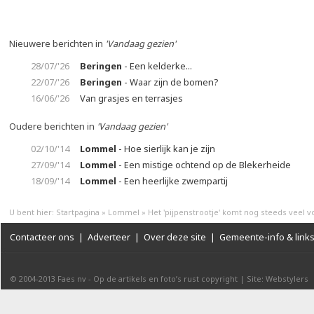
Nieuwere berichten in
'Vandaag gezien'
28/07/'26
Beringen
- Een kelderke...
22/07/'26
Beringen
- Waar zijn de bomen?
16/06/'26
Van grasjes en terrasjes
Oudere berichten in
'Vandaag gezien'
02/10/'14
Lommel
- Hoe sierlijk kan je zijn
27/09/'14
Lommel
- Een mistige ochtend op de Blekerheide
18/09/'14
Lommel
- Een heerlijke zwempartij
U bent hier:
Startpagina
»
Lommel
»
Het 'pijpenstrootje' komt nog steeds veel v
Contacteer ons
|
Adverteer
|
Over deze site
|
Gemeente-info & link
© 2004-2013
Faes nv
-
Op de artikels en foto’s rust copyright
|
Site: Webstylers