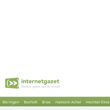
Beringen
Bocholt
Bree
Hamont-Achel
Hechtel-Ekse