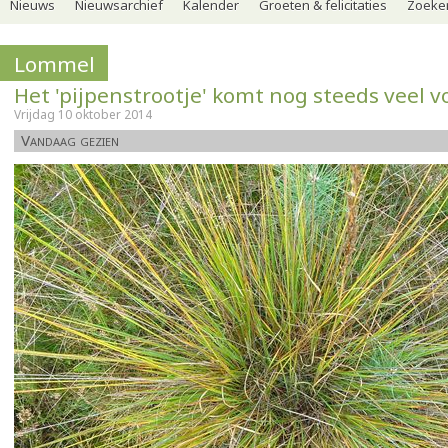
Nieuws
Nieuwsarchief
Kalender
Groeten & felicitaties
Zoeker
Lommel
Het 'pijpenstrootje' komt nog steeds veel v
Vrijdag 10 oktober 2014
Vandaag gezien