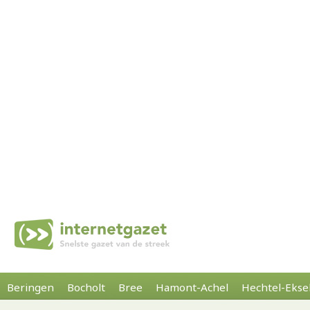
Beringen
Bocholt
Bree
Hamont-Achel
Hechtel-Ekse