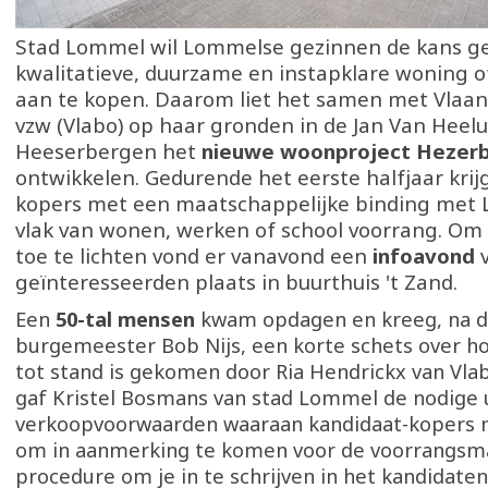
Stad Lommel wil Lommelse gezinnen de kans g
kwalitatieve, duurzame en instapklare woning 
aan te kopen. Daarom liet het samen met Vlaa
vzw (Vlabo) op haar gronden in de Jan Van Heelu
Heeserbergen het
nieuwe woonproject Hezer
ontwikkelen. Gedurende het eerste halfjaar krij
kopers met een maatschappelijke binding met
vlak van wonen, werken of school voorrang. Om 
toe te lichten vond er vanavond een
infoavond
geïnteresseerden plaats in buurthuis 't Zand.
Een
50-tal mensen
kwam opdagen en kreeg, na d
burgemeester Bob Nijs, een korte schets over ho
tot stand is gekomen door Ria Hendrickx van Vla
gaf Kristel Bosmans van stad Lommel de nodige u
verkoopvoorwaarden waaraan kandidaat-kopers 
om in aanmerking te komen voor de voorrangsm
procedure om je in te schrijven in het kandidaten