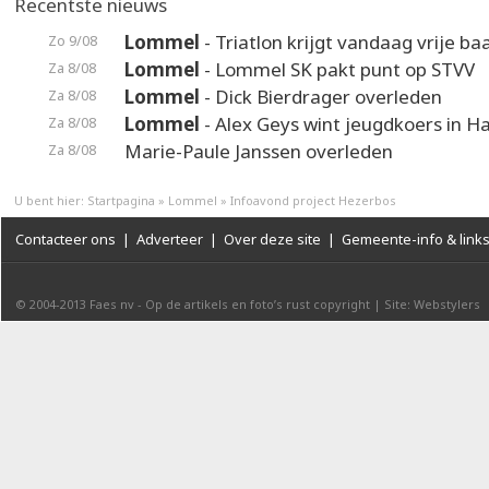
Recentste nieuws
Lommel
- Triatlon krijgt vandaag vrije ba
Zo 9/08
Lommel
- Lommel SK pakt punt op STVV
Za 8/08
Lommel
- Dick Bierdrager overleden
Za 8/08
Lommel
- Alex Geys wint jeugdkoers in 
Za 8/08
Marie-Paule Janssen overleden
Za 8/08
U bent hier:
Startpagina
»
Lommel
»
Infoavond project Hezerbos
Contacteer ons
|
Adverteer
|
Over deze site
|
Gemeente-info & link
© 2004-2013
Faes nv
-
Op de artikels en foto’s rust copyright
|
Site: Webstylers