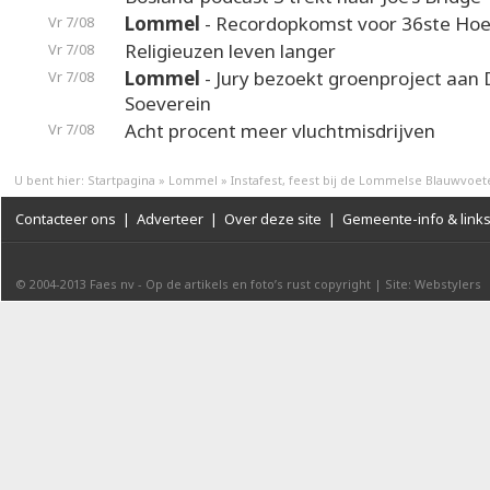
Lommel
- Recordopkomst voor 36ste Hoek
Vr 7/08
Religieuzen leven langer
Vr 7/08
Lommel
- Jury bezoekt groenproject aan
Vr 7/08
Soeverein
Acht procent meer vluchtmisdrijven
Vr 7/08
U bent hier:
Startpagina
»
Lommel
»
Instafest, feest bij de Lommelse Blauwvoet
Contacteer ons
|
Adverteer
|
Over deze site
|
Gemeente-info & link
© 2004-2013
Faes nv
-
Op de artikels en foto’s rust copyright
|
Site: Webstylers