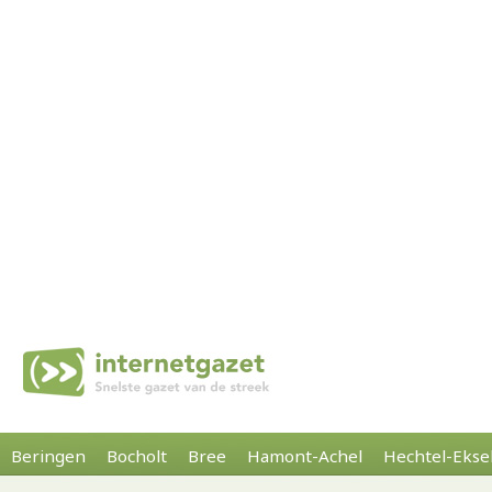
Beringen
Bocholt
Bree
Hamont-Achel
Hechtel-Ekse