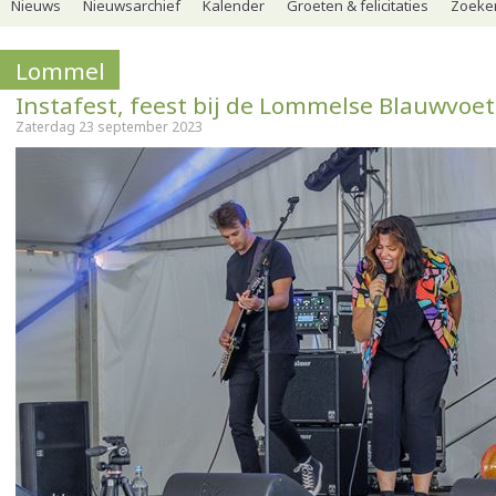
Nieuws
Nieuwsarchief
Kalender
Groeten & felicitaties
Zoeker
Lommel
Instafest, feest bij de Lommelse Blauwvoet
Zaterdag 23 september 2023