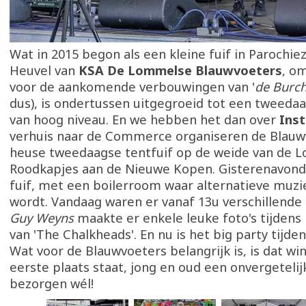
Wat in 2015 begon als een kleine fuif in Parochie
Heuvel van
KSA De Lommelse Blauwvoeters
, o
voor de aankomende verbouwingen van '
de Burch
dus), is ondertussen uitgegroeid tot een tweed
van hoog niveau. En we hebben het dan over
Ins
verhuis naar de Commerce organiseren de Blauw
heuse tweedaagse tentfuif op de weide van de 
Roodkapjes aan de Nieuwe Kopen. Gisterenavond
fuif, met een boilerroom waar alternatieve muzi
wordt. Vandaag waren er vanaf 13u verschillende 
Guy Weyns
maakte er enkele leuke foto's tijdens
van 'The Chalkheads'. En nu is het big party tijden
Wat voor de Blauwvoeters belangrijk is, is dat wi
eerste plaats staat, jong en oud een onvergeteli
bezorgen wél!