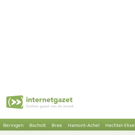
Beringen
Bocholt
Bree
Hamont-Achel
Hechtel-Ekse