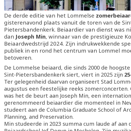
De derde editie van het Lommelse
zomerbeiaar
gisterenavond plaats vanuit de toren van de Sin
Pietersbandenkerk. Beiaardier van dienst was 
dan
Joseph Min
, winnaar van de prestigieuze K
Beiaardwedstrijd 2024. Zijn indrukwekkende spel
publiek in en rond het centrum van Lommel moe
betoveren.
De Lommelse beiaard, die sinds 2000 de hoogste
Sint-Pietersbandenkerk siert, viert in 2025 zijn
25
Ter gelegenheid daarvan organiseert Stad Lommel
augustus een feestelijke reeks zomerconcerten.
was het de beurt aan Joseph Min, een internation
gerenommeerd beiaardier die momenteel in New
studeert aan de Columbia Graduate School of Arc
Planning, and Preservation.
Min studeerde in 2023 summa cum laude af aan d
Beiaardschool Jef Denyn in Mechelen. Zijn muzika