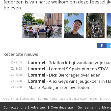
Iedereen is van harte welkom om deze feestelij
beleven.
Recentste nieuws
Lommel
- Triatlon krijgt vandaag vrije ba
Zo 9/08
Lommel
- Lommel SK pakt punt op STVV
Za 8/08
Lommel
- Dick Bierdrager overleden
Za 8/08
Lommel
- Alex Geys wint jeugdkoers in 
Za 8/08
Marie-Paule Janssen overleden
Za 8/08
U bent hier:
Startpagina
»
Lommel
»
Internationaal beiaardtalent Joseph Min schi
Contacteer ons
|
Adverteer
|
Over deze site
|
Gemeente-info & link