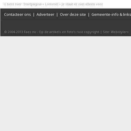
U bent hier:
Startpagina
»
Lommel
»
Je staat er niet alleen voor
Contacteer ons
|
Adverteer
|
Over deze site
|
Gemeente-info & link
© 2004-2013
Faes nv
-
Op de artikels en foto’s rust copyright
|
Site: Webstylers