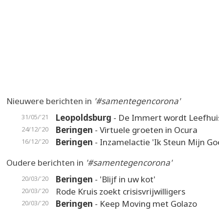
Nieuwere berichten in
'#samentegencorona'
Leopoldsburg
- De Immert wordt Leefhui
31/05/'21
Beringen
- Virtuele groeten in Ocura
24/12/'20
Beringen
- Inzamelactie 'Ik Steun Mijn Go
16/12/'20
Oudere berichten in
'#samentegencorona'
Beringen
- 'Blijf in uw kot'
20/03/'20
Rode Kruis zoekt crisisvrijwilligers
20/03/'20
Beringen
- Keep Moving met Golazo
20/03/'20