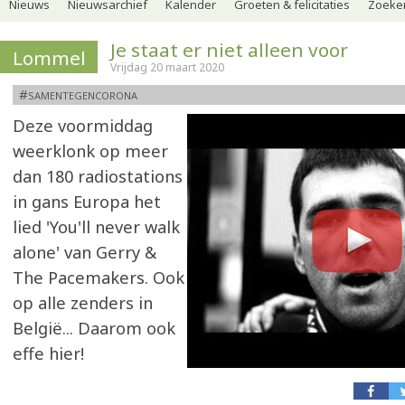
Nieuws
Nieuwsarchief
Kalender
Groeten & felicitaties
Zoeker
Je staat er niet alleen voor
Lommel
Vrijdag 20 maart 2020
#samentegencorona
Deze voormiddag
weerklonk op meer
dan 180 radiostations
in gans Europa het
lied 'You'll never walk
alone' van Gerry &
The Pacemakers. Ook
op alle zenders in
België... Daarom ook
effe hier!