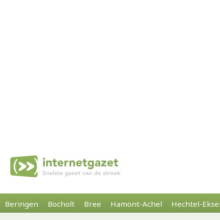
Beringen
Bocholt
Bree
Hamont-Achel
Hechtel-Ekse