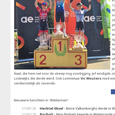
i
1
A
s
z
p
v
w
s
e
H
w
a
o
J
Nael, die hem net voor de streep nog voorbijging. Jef eindigde 
Lodewijks die derde werd. Ook Lommelaar
Vic Wouters
reed een
verdienstelijk als zevende.
Nieuwere berichten in
'Wielrennen'
31/05/'26
Hechtel-Eksel
- Berre Valkenborghs derde in W
31/05/'26
Bocholt
- Nino Brebels tweede in Wielerronde 