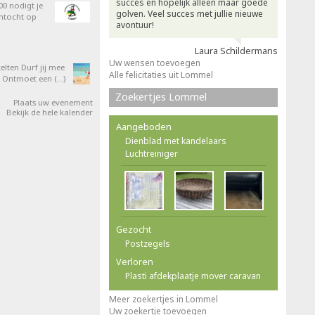
succes en hopelijk alleen maar goede
0 nodigt je
golven. Veel succes met jullie nieuwe
entocht op
avontuur!
Laura Schildermans
Uw wensen toevoegen
elten Durf jij mee
Alle felicitaties uit Lommel
 Ontmoet een (…)
Zoekertjes Lommel
Plaats uw evenement
Bekijk de hele kalender
Aangeboden
Dienblad met kandelaars
Luchtreiniger
Gezocht
Postzegels
Verloren
Plasti afdekplaatje mover caravan
Meer zoekertjes in Lommel
Uw zoekertje toevoegen