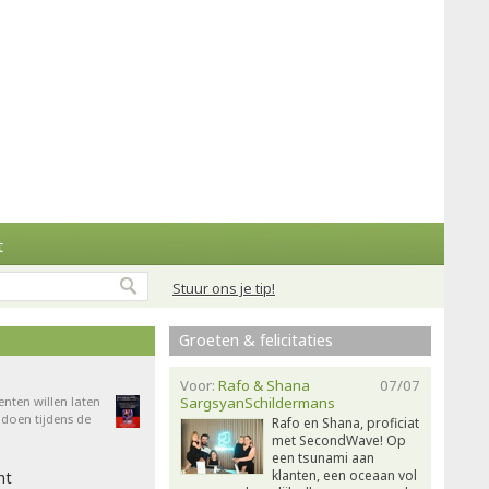
t
Stuur ons je tip!
Groeten & felicitaties
Voor:
Rafo & Shana
07/07
enten willen laten
SargsyanSchildermans
doen tijdens de
Rafo en Shana, proficiat
met SecondWave! Op
een tsunami aan
klanten, een oceaan vol
ht