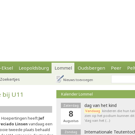
-Eksel
Leopoldsburg
Lommel
Oudsbergen
Peer
Pel
Zoekertjes
Nieuws toevoegen
 bij U11
Kalender Lommel
dag van het kind
Zaterdag
Vandaag
kinderen die hun tal
8
zien op het podium kunnen dit 
n Hoepertingen heeft
Jef
'dag van het (…)
Augustus
reciado Linsen
vandaag een
ooie tweede plaats behaald
Internationale Teutentoc
Zondag