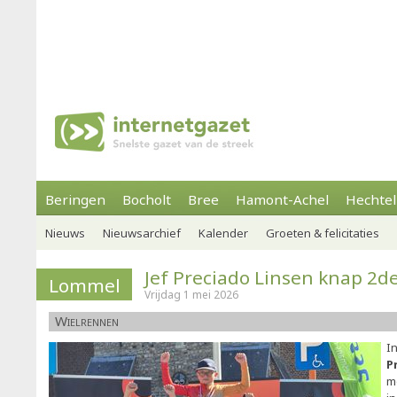
Beringen
Bocholt
Bree
Hamont-Achel
Hechtel
Nieuws
Nieuwsarchief
Kalender
Groeten & felicitaties
Jef Preciado Linsen knap 2de
Lommel
Vrijdag 1 mei 2026
Wielrennen
I
P
m