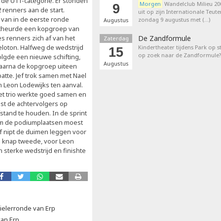
n de U11-categorie. Er stonden
Morgen
Wandelclub Milieu 200
9
2 renners aan de start.
uit op zijn Internationale Teut
l van in de eerste ronde
zondag 9 augustus met (…)
Augustus
cheurde een kopgroep van
es renners zich af van het
De Zandformule
Zaterdag
eloton. Halfweg de wedstrijd
Kindertheater tijdens Park op st
15
op zoek naar de Zandformule?
olgde een nieuwe schifting,
Augustus
aarna de kopgroep uiteen
patte. Jef trok samen met Nael
n Leon Lodewijks ten aanval.
et trio werkte goed samen en
ist de achtervolgers op
fstand te houden. In de sprint
m de podiumplaatsen moest
ef nipt de duimen leggen voor
zo knap tweede, voor Leon
 sterke wedstrijd en finishte
ielerronde van Erp
van Erp