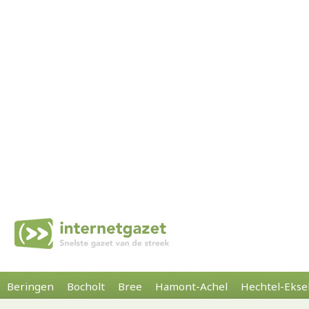
Beringen
Bocholt
Bree
Hamont-Achel
Hechtel-Ekse