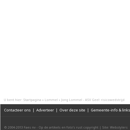
U bent hier:
Startpagina
»
Lommel
»
Jong Lommel - ASV Geel: risicowedstrijd
Contacteer ons
|
Adverteer
|
Over deze site
|
Gemeente-info & link
© 2004-2013
Faes nv
-
Op de artikels en foto’s rust copyright
|
Site: Webstylers