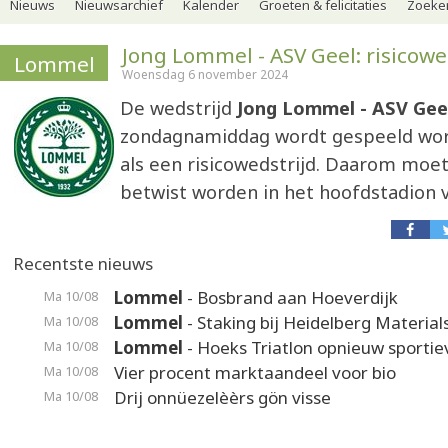
Nieuws
Nieuwsarchief
Kalender
Groeten & felicitaties
Zoeker
Jong Lommel - ASV Geel: risicowe
Lommel
Woensdag 6 november 2024
De wedstrijd
Jong Lommel - ASV Gee
zondagnamiddag wordt gespeeld wo
als een risicowedstrijd. Daarom moet
betwist worden in het hoofdstadion
Recentste nieuws
Lommel
- Bosbrand aan Hoeverdijk
Ma 10/08
Lommel
- Staking bij Heidelberg Material
Ma 10/08
Lommel
- Hoeks Triatlon opnieuw sporti
Ma 10/08
Vier procent marktaandeel voor bio
Ma 10/08
Drij onnüezelèèrs gön visse
Ma 10/08