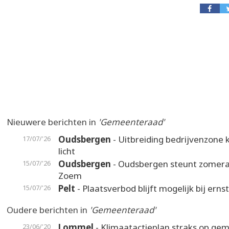
Nieuwere berichten in
'Gemeenteraad'
Oudsbergen
- Uitbreiding bedrijvenzone k
17/07/'26
licht
Oudsbergen
- Oudsbergen steunt zomer
15/07/'26
Zoem
Pelt
- Plaatsverbod blijft mogelijk bij erns
15/07/'26
Oudere berichten in
'Gemeenteraad'
Lommel
- Klimaatactieplan straks op ge
23/06/'20