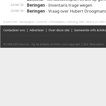
Beringen
- Inventaris trage wegen
22/06/'20
Beringen
- Vraag over Hubert Droogman
22/06/'20
U bent hier:
Startpagina
»
Lommel
»
Klimaatplan, rekening stad, Sahara en véél
Contacteer ons
|
Adverteer
|
Over deze site
|
Gemeente-info & link
© 2004-2013
Faes nv
-
Op de artikels en foto’s rust copyright
|
Site: Webstylers