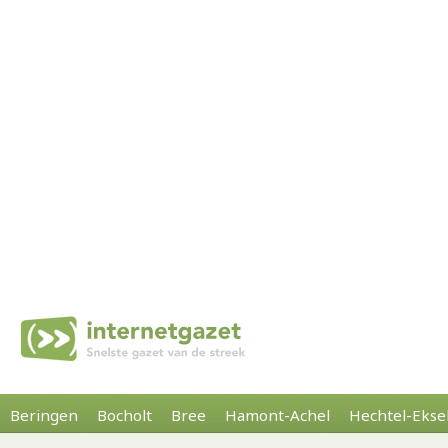
Beringen
Bocholt
Bree
Hamont-Achel
Hechtel-Ekse