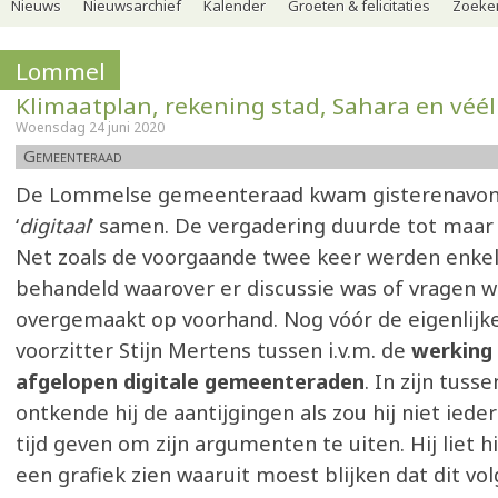
Nieuws
Nieuwsarchief
Kalender
Groeten & felicitaties
Zoeker
Lommel
Klimaatplan, rekening stad, Sahara en véé
Woensdag 24 juni 2020
Gemeenteraad
De Lommelse gemeenteraad kwam gisterenavon
‘
digitaal
’ samen. De vergadering duurde tot maar l
Net zoals de voorgaande twee keer werden enkel
behandeld waarover er discussie was of vragen 
overgemaakt op voorhand. Nog vóór de eigenlijk
voorzitter Stijn Mertens tussen i.v.m. de
werking 
afgelopen digitale gemeenteraden
. In zijn tus
ontkende hij de aantijgingen als zou hij niet ied
tijd geven om zijn argumenten te uiten. Hij liet h
een grafiek zien waaruit moest blijken dat dit vo