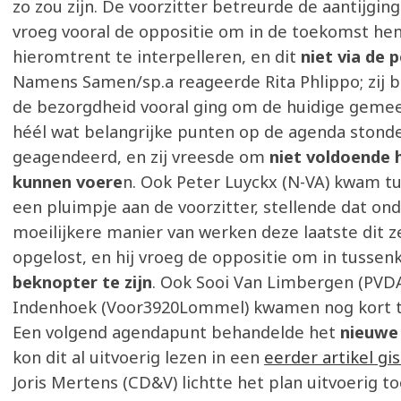
zo zou zijn. De voorzitter betreurde de aantijgin
vroeg vooral de oppositie om in de toekomst he
hieromtrent te interpelleren, en dit
niet via de 
Namens Samen/sp.a reageerde Rita Phlippo; zij 
de bezorgdheid vooral ging om de huidige geme
héél wat belangrijke punten op de agenda stond
geagendeerd, en zij vreesde om
niet voldoende 
kunnen voere
n. Ook Peter Luyckx (N-VA) kwam t
een pluimpje aan de voorzitter, stellende dat on
moeilijkere manier van werken deze laatste dit 
opgelost, en hij vroeg de oppositie om in tusse
beknopter te zijn
. Ook Sooi Van Limbergen (PVD
Indenhoek (Voor3920Lommel) kwamen nog kort t
Een volgend agendapunt behandelde het
nieuwe 
kon dit al uitvoerig lezen in een
eerder artikel gi
Joris Mertens (CD&V) lichtte het plan uitvoerig t