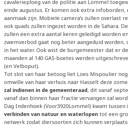
cavalerieploeg van de politie aan Lommel toegew
einde augustus. Er komen ook extra infoborden, d
aanmaak zijn. Mobiele camera’s zullen overlast r
ook quads zullen ingezet worden in de Sahara. De
zullen een extra aantal keren geledigd worden e
zwemverbod gaat nog beter aangeduid worden, o
in het water. Ook wist de burgemeester dat er d
maanden al 140 GAS-boetes werden uitgeschreve
(en Velboput).
Tot slot van haar betoog liet Loes Mispoulier no
omwille van haar verhuis naar Hasselt deze zom
zal indienen in de gemeenteraad
, dit vanaf sept
vanaf dan binnen haar fractie vervangen zal word
Dag Indenhoek (Voor3920Lommel) kwam tussen i.
verbinden van natuur en waterlopen
tot een gr
netwerk zodat diersoorten zich kunnen verplaatse