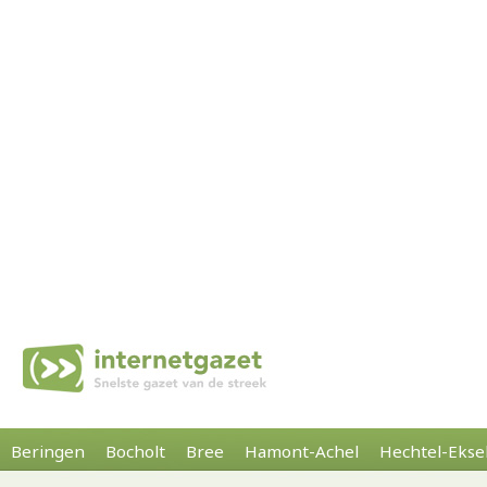
Beringen
Bocholt
Bree
Hamont-Achel
Hechtel-Ekse