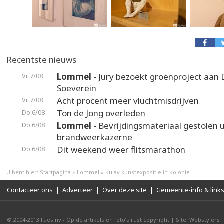
Recentste nieuws
Lommel
- Jury bezoekt groenproject aan
Vr 7/08
Soeverein
Acht procent meer vluchtmisdrijven
Vr 7/08
Ton de Jong overleden
Do 6/08
Lommel
- Bevrijdingsmateriaal gestolen u
Do 6/08
brandweerkazerne
Dit weekend weer flitsmarathon
Do 6/08
U bent hier:
Startpagina
»
Lommel
»
Kulav kunstexpositie in Kolonie
Contacteer ons
|
Adverteer
|
Over deze site
|
Gemeente-info & link
© 2004-2013
Faes nv
-
Op de artikels en foto’s rust copyright
|
Site: Webstylers