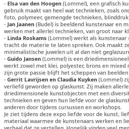
-
Elsa van den Hoogen
(Lommel), een grafisch ku
gebruik maakt van heel wat technieken, zoals on
foto, polymeer, gemengde technieken, blinddruk
-
Jan Jaanen
(Budel) is beeldend kunstenaar en m
werken met allerlei technieken, van groot naar kl
-
Linda Roskams
(Lommel) werkt als kunstenaar 
tracht de materie te laten spreken. Ook maakt z
minimalistische juwelen uit al dan niet geglazuur
-
Guido Jansen
(Lommel) is een driedimensioneel
werkt zowel met klei, polyester, brons en mixed
zijn grote passie blijft het scheppen van beelden i
-
Gerrit Lavrijsen en Claudia Kuyken
(Lommel) zij
verliefd geworden op glaskunst. Zij maken allerle
driedimensionele kunstobjecten met een diversit
technieken en geven hun liefde voor de glaskuns
anderen door tijdens cursussen en workshops.
Je ziet tijdens deze expo liefde voor de kunst, lie
materiaal waarmee de kunstenaars werken en lie
verhaal dat ze vertellen. Hopelijk vinden veel m