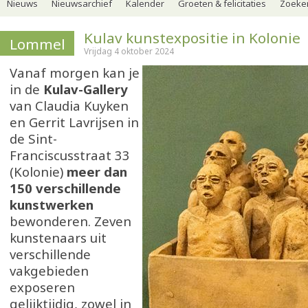
Nieuws
Nieuwsarchief
Kalender
Groeten & felicitaties
Zoeker
Kulav kunstexpositie in Kolonie
Lommel
Vrijdag 4 oktober 2024
Vanaf morgen kan je
in de
Kulav-Gallery
van Claudia Kuyken
en Gerrit Lavrijsen in
de Sint-
Franciscusstraat 33
(Kolonie)
meer dan
150 verschillende
kunstwerken
bewonderen. Zeven
kunstenaars uit
verschillende
vakgebieden
exposeren
gelijktijdig, zowel in