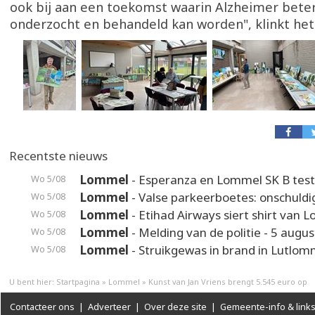
ook bij aan een toekomst waarin Alzheimer bete
onderzocht en behandeld kan worden", klinkt het
Recentste nieuws
Lommel
- Esperanza en Lommel SK B test
Wo 5/08
Lommel
- Valse parkeerboetes: onschuldi
Wo 5/08
Lommel
- Etihad Airways siert shirt van 
Wo 5/08
Lommel
- Melding van de politie - 5 augus
Wo 5/08
Lommel
- Struikgewas in brand in Lutlom
Wo 5/08
U bent hier:
Startpagina
»
Lommel
»
Kunst van Jan Vriens brengt 5.545 euro op
Contacteer ons
|
Adverteer
|
Over deze site
|
Gemeente-info & link