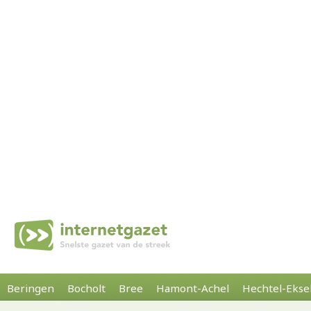
Beringen
Bocholt
Bree
Hamont-Achel
Hechtel-Ekse