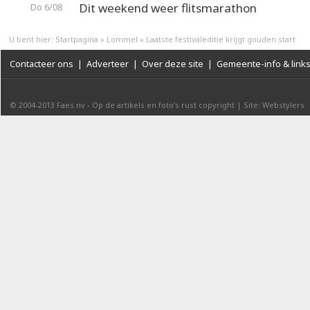
Dit weekend weer flitsmarathon
Do 6/08
U bent hier:
Startpagina
»
Lommel
»
Laatste festivaleditie krijgt gouden start
Contacteer ons
|
Adverteer
|
Over deze site
|
Gemeente-info & link
© 2004-2013
Faes nv
-
Op de artikels en foto’s rust copyright
|
Site: Webstylers