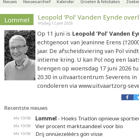
Nieuws
Nieuwsarchief
Kalender
Groeten & felicitaties
Zoeker
Leopold ‘Pol’ Vanden Eynde over
Lommel
Vrijdag 12 juni 2026
Op 11 juni is
Leopold ‘Pol’ Vanden E
echtgenoot van Jeaninne Erens (†2000)
jaar. De afscheidsviering van Pol vindt
intieme kring. U kan Pol nog een laat
brengen op woensdag 17 juni 2026 tu
20.30 in uitvaartcentrum Severens i
condoleren via www.uitvaartzorg-sev
Recentste nieuws
Lommel
- Hoeks Triatlon opnieuw sporti
Ma 10/08
Vier procent marktaandeel voor bio
Ma 10/08
Drij onnüezelèèrs gön visse
Ma 10/08