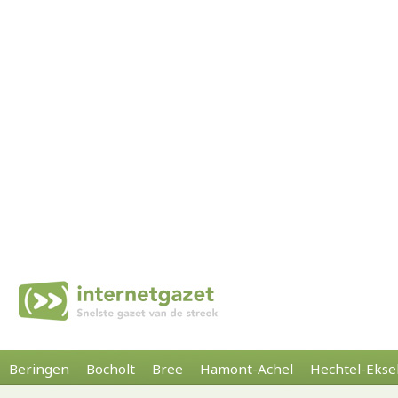
Beringen
Bocholt
Bree
Hamont-Achel
Hechtel-Ekse