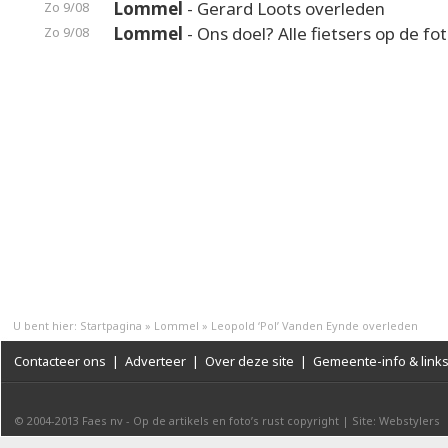
Lommel
- Gerard Loots overleden
Zo 9/08
Lommel
- Ons doel? Alle fietsers op de fot
Zo 9/08
U bent hier:
Startpagina
»
Lommel
»
Leopold ‘Pol’ Vanden Eynde overleden
Contacteer ons
|
Adverteer
|
Over deze site
|
Gemeente-info & link
© 2004-2013
Faes nv
-
Op de artikels en foto’s rust copyright
|
Site: Webstylers