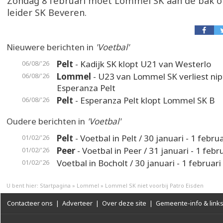
Zondag 8 februari moet Lommel SK aan de bak o
leider SK Beveren.
Nieuwere berichten in
'Voetbal'
Pelt
- Kadijk SK klopt U21 van Westerlo
06/08/'26
Lommel
- U23 van Lommel SK verliest nip
06/08/'26
Esperanza Pelt
Pelt
- Esperanza Pelt klopt Lommel SK B
06/08/'26
Oudere berichten in
'Voetbal'
Pelt
- Voetbal in Pelt / 30 januari - 1 februa
01/02/'26
Peer
- Voetbal in Peer / 31 januari - 1 febr
01/02/'26
Voetbal in Bocholt / 30 januari - 1 februari
01/02/'26
U bent hier:
Startpagina
»
Lommel
»
Lommel SK niet voorbij Patro Eisden
Contacteer ons
|
Adverteer
|
Over deze site
|
Gemeente-info & link