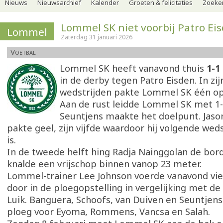
Nieuws
Nieuwsarchief
Kalender
Groeten & felicitaties
Zoeker
Lommel SK niet voorbij Patro Ei
Lommel
Zaterdag 31 januari 2026
Voetbal
Lommel SK heeft vanavond thuis
1-1
in de derby tegen Patro Eisden. In zij
wedstrijden pakte Lommel SK één op
Aan de rust leidde Lommel SK met 1-0
Seuntjens maakte het doelpunt. Jaso
pakte geel, zijn vijfde waardoor hij volgende wed
is.
In de tweede helft hing Radja Nainggolan de bordje
knalde een vrijschop binnen vanop 23 meter.
Lommel-trainer Lee Johnson voerde vanavond vie
door in de ploegopstelling in vergelijking met d
Luik. Banguera, Schoofs, van Duiven en Seuntjen
ploeg voor Eyoma, Rommens, Vancsa en Salah.