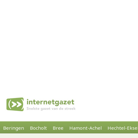
Beringen
Bocholt
Bree
Hamont-Achel
Hechtel-Ekse