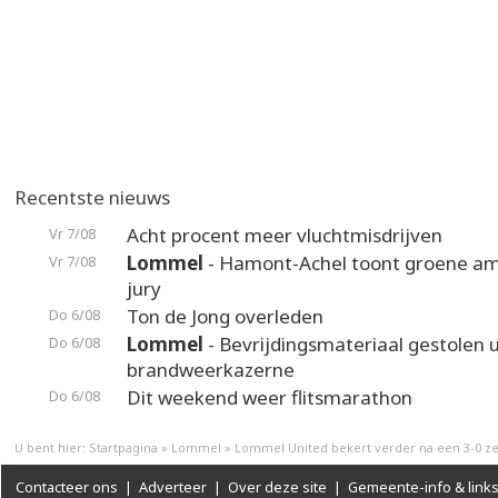
Recentste nieuws
Acht procent meer vluchtmisdrijven
Vr 7/08
Lommel
- Hamont-Achel toont groene am
Vr 7/08
jury
Ton de Jong overleden
Do 6/08
Lommel
- Bevrijdingsmateriaal gestolen u
Do 6/08
brandweerkazerne
Dit weekend weer flitsmarathon
Do 6/08
U bent hier:
Startpagina
»
Lommel
»
Lommel United bekert verder na een 3-0 z
Contacteer ons
|
Adverteer
|
Over deze site
|
Gemeente-info & link