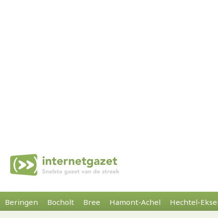
Beringen
Bocholt
Bree
Hamont-Achel
Hechtel-Ekse