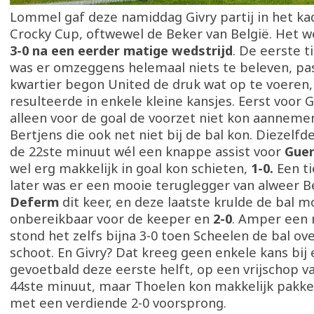
Lommel gaf deze namiddag Givry partij in het ka
Crocky Cup, oftwewel de Beker van België. Het w
3-0 na een eerder matige wedstrijd
. De eerste 
was er omzeggens helemaal niets te beleven, pa
kwartier begon United de druk wat op te voeren,
resulteerde in enkele kleine kansjes. Eerst voor 
alleen voor de goal de voorzet niet kon aanneme
Bertjens die ook net niet bij de bal kon. Diezelfd
de 22ste minuut wél een knappe assist voor
Guer
wel erg makkelijk in goal kon schieten,
1-0.
Een t
later was er een mooie teruglegger van alweer Be
Deferm
dit keer, en deze laatste krulde de bal m
onbereikbaar voor de keeper en
2-0
. Amper een 
stond het zelfs bijna 3-0 toen Scheelen de bal ov
schoot. En Givry? Dat kreeg geen enkele kans bij 
gevoetbald deze eerste helft, op een vrijschop va
44ste minuut, maar Thoelen kon makkelijk pakke
met een verdiende 2-0 voorsprong.