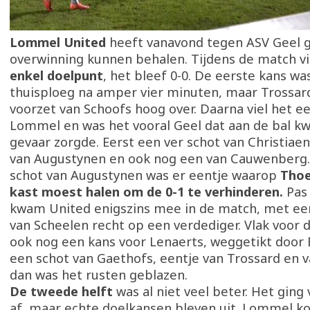
Lommel United
heeft vanavond tegen ASV Geel 
overwinning kunnen behalen. Tijdens de match vie
enkel doelpunt
, het bleef 0-0. De eerste kans wa
thuisploeg na amper vier minuten, maar Trossar
voorzet van Schoofs hoog over. Daarna viel het een 
Lommel en was het vooral Geel dat aan de bal k
gevaar zorgde. Eerst een ver schot van Christiaen
van Augustynen en ook nog een van Cauwenberg.
schot van Augustynen was er eentje waarop
Thoel
kast moest halen om de 0-1 te verhinderen.
Pas
kwam United enigszins mee in de match, met ee
van Scheelen recht op een verdediger. Vlak voor d
ook nog een kans voor Lenaerts, weggetikt door 
een schot van Gaethofs, eentje van Trossard en v
dan was het rusten geblazen.
De tweede helft
was al niet veel beter. Het ging 
af, maar echte doelkansen bleven uit. Lommel ko