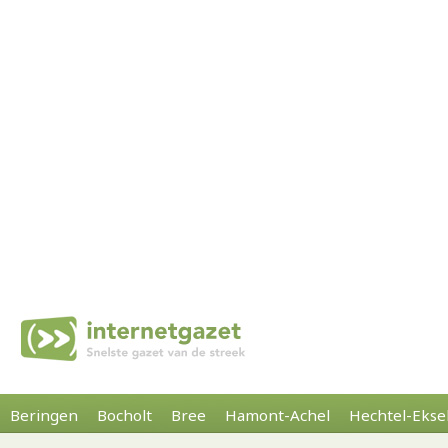
Beringen
Bocholt
Bree
Hamont-Achel
Hechtel-Ekse