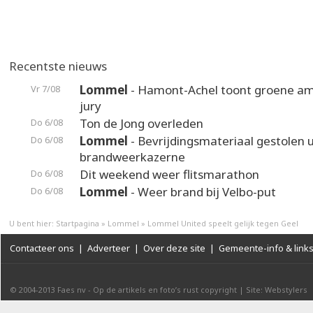
Recentste nieuws
Lommel
- Hamont-Achel toont groene am
Vr 7/08
jury
Ton de Jong overleden
Do 6/08
Lommel
- Bevrijdingsmateriaal gestolen u
Do 6/08
brandweerkazerne
Dit weekend weer flitsmarathon
Do 6/08
Lommel
- Weer brand bij Velbo-put
Do 6/08
U bent hier:
Startpagina
»
Lommel
»
Lommel United speelt gelijk tegen Geel
Contacteer ons
|
Adverteer
|
Over deze site
|
Gemeente-info & link
© 2004-2013
Faes nv
-
Op de artikels en foto’s rust copyright
|
Site: Webstylers