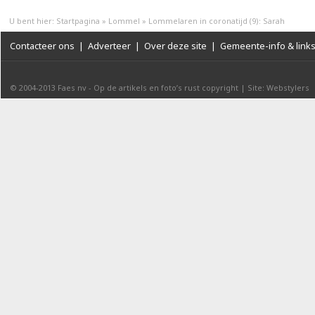
U bent hier:
Startpagina
»
Lommel
»
Lommelaren in coronatijd (9): Sarah
Contacteer ons
|
Adverteer
|
Over deze site
|
Gemeente-info & link
© 2004-2013
Faes nv
-
Op de artikels en foto’s rust copyright
|
Site: Webstylers