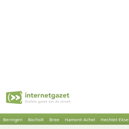
Beringen
Bocholt
Bree
Hamont-Achel
Hechtel-Ekse