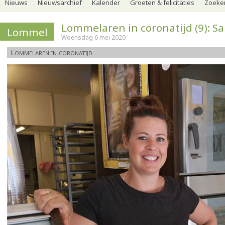
Nieuws
Nieuwsarchief
Kalender
Groeten & felicitaties
Zoeker
Lommelaren in coronatijd (9): S
Lommel
Woensdag 6 mei 2020
Lommelaren in coronatijd