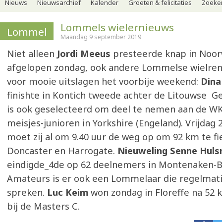
Nieuws
Nieuwsarchief
Kalender
Groeten & felicitaties
Zoeker
Lommels wielernieuws
Lommel
Maandag 9 september 2019
Niet alleen
Jordi Meeus
presteerde knap in Noo
afgelopen zondag, ook andere Lommelse wielre
voor mooie uitslagen het voorbije weekend:
Dina
finishte in Kontich tweede achter de Litouwse Ge
is ook geselecteerd om deel te nemen aan de WK-
meisjes-junioren in Yorkshire (Engeland). Vrijdag
moet zij al om 9.40 uur de weg op om 92 km te fi
Doncaster en Harrogate.
Nieuweling Senne Hul
eindigde_4de op 62 deelnemers in Montenaken-Bo
Amateurs is er ook een Lommelaar die regelmati
spreken.
Luc Keim
won zondag in Floreffe na 52 
bij de Masters C.