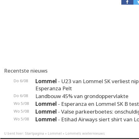
Recentste nieuws
Lommel
- U23 van Lommel SK verliest nip
Do 6/08
Esperanza Pelt
Landbouw 45% van grondoppervlakte
Do 6/08
Lommel
- Esperanza en Lommel SK B test
Wo 5/08
Lommel
- Valse parkeerboetes: onschuldi
Wo 5/08
Lommel
- Etihad Airways siert shirt van 
Wo 5/08
U bent hier:
Startpagina
»
Lommel
»
Lommels wielernieuws