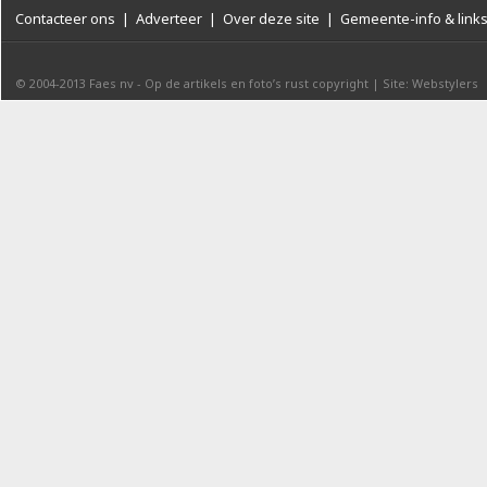
Contacteer ons
|
Adverteer
|
Over deze site
|
Gemeente-info & link
© 2004-2013
Faes nv
-
Op de artikels en foto’s rust copyright
|
Site: Webstylers