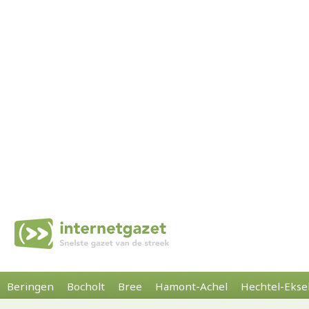
Beringen
Bocholt
Bree
Hamont-Achel
Hechtel-Ekse