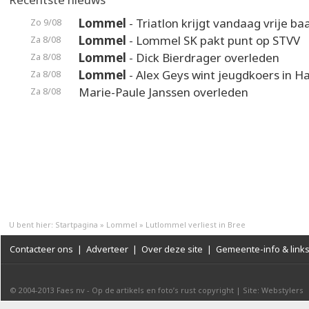
Lommel
- Triatlon krijgt vandaag vrije ba
Zo 9/08
Lommel
- Lommel SK pakt punt op STVV
Za 8/08
Lommel
- Dick Bierdrager overleden
Za 8/08
Lommel
- Alex Geys wint jeugdkoers in 
Za 8/08
Marie-Paule Janssen overleden
Za 8/08
U bent hier:
Startpagina
»
Lommel
»
Lutlommel verliest in Bree
Contacteer ons
|
Adverteer
|
Over deze site
|
Gemeente-info & link
© 2004-2013
Faes nv
-
Op de artikels en foto’s rust copyright
|
Site: Webstylers