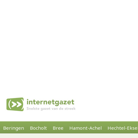
Beringen
Bocholt
Bree
Hamont-Achel
Hechtel-Ekse