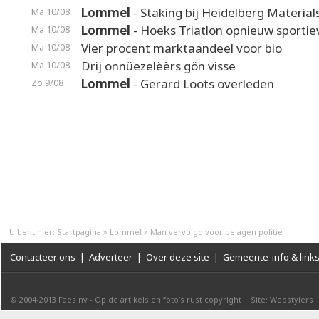
Lommel
- Staking bij Heidelberg Material
Ma 10/08
Lommel
- Hoeks Triatlon opnieuw sporti
Ma 10/08
Vier procent marktaandeel voor bio
Ma 10/08
Drij onnüezelèèrs gön visse
Ma 10/08
Lommel
- Gerard Loots overleden
Zo 9/08
U bent hier:
Startpagina
»
Lommel
»
Man vervolgd voor belagen politie
Contacteer ons
|
Adverteer
|
Over deze site
|
Gemeente-info & link
© 2004-2013
Faes nv
-
Op de artikels en foto’s rust copyright
|
Site: Webstylers