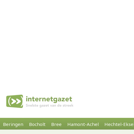
Beringen
Bocholt
Bree
Hamont-Achel
Hechtel-Ekse