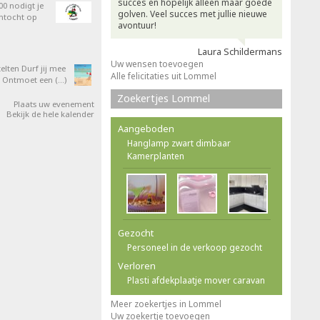
succes en hopelijk alleen maar goede
0 nodigt je
golven. Veel succes met jullie nieuwe
entocht op
avontuur!
Laura Schildermans
Uw wensen toevoegen
elten Durf jij mee
Alle felicitaties uit Lommel
 Ontmoet een (…)
Zoekertjes Lommel
Plaats uw evenement
Bekijk de hele kalender
Aangeboden
Hanglamp zwart dimbaar
Kamerplanten
Gezocht
Personeel in de verkoop gezocht
Verloren
Plasti afdekplaatje mover caravan
Meer zoekertjes in Lommel
Uw zoekertje toevoegen