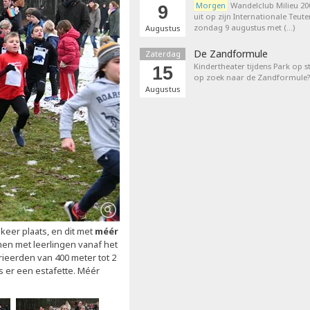
Morgen
Wandelclub Milieu 200
9
uit op zijn Internationale Teut
zondag 9 augustus met (…)
Augustus
De Zandformule
Zaterdag
Kindertheater tijdens Park op st
15
op zoek naar de Zandformule?
Augustus
eer plaats, en dit met
méér
men met leerlingen vanaf het
rieerden van 400 meter tot 2
s er een estafette. Méér