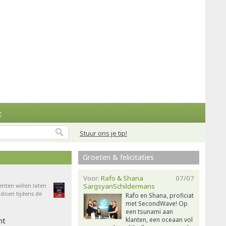
t
Stuur ons je tip!
Groeten & felicitaties
Voor:
Rafo & Shana
07/07
enten willen laten
SargsyanSchildermans
doen tijdens de
Rafo en Shana, proficiat
met SecondWave! Op
een tsunami aan
klanten, een oceaan vol
ht