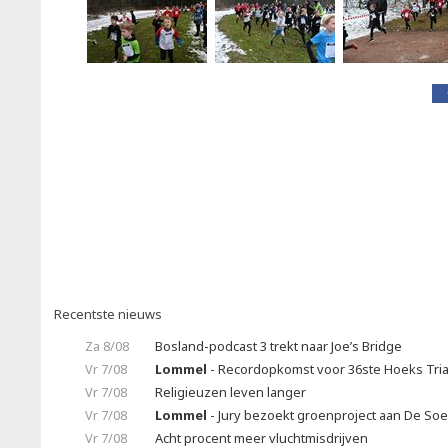
Recentste nieuws
Za 8/08
Bosland-podcast 3 trekt naar Joe’s Bridge
Vr 7/08
Lommel
- Recordopkomst voor 36ste Hoeks Tria
Vr 7/08
Religieuzen leven langer
Vr 7/08
Lommel
- Jury bezoekt groenproject aan De So
Vr 7/08
Acht procent meer vluchtmisdrijven