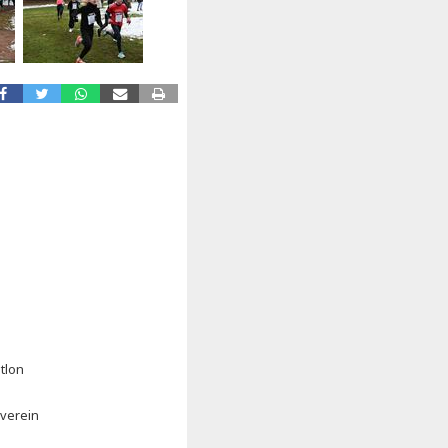
tlon
everein