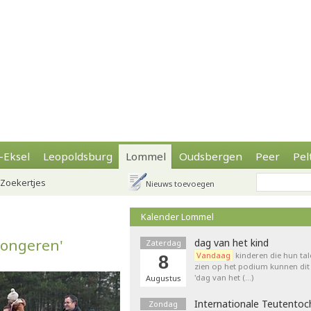
-Eksel
Leopoldsburg
Lommel
Oudsbergen
Peer
Pel
Zoekertjes
Nieuws toevoegen
Kalender Lommel
Jongeren'
dag van het kind
Zaterdag
Vandaag
kinderen die hun tal
8
zien op het podium kunnen dit 
'dag van het (…)
Augustus
Internationale Teutentoc
Zondag