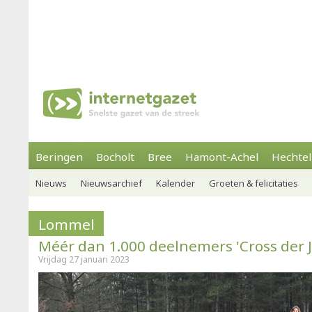
Beringen
Bocholt
Bree
Hamont-Achel
Hechtel
Nieuws
Nieuwsarchief
Kalender
Groeten & felicitaties
Lommel
Méér dan 1.000 deelnemers 'Cross der 
Vrijdag 27 januari 2023