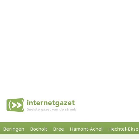
Beringen
Bocholt
Bree
Hamont-Achel
Hechtel-Ekse