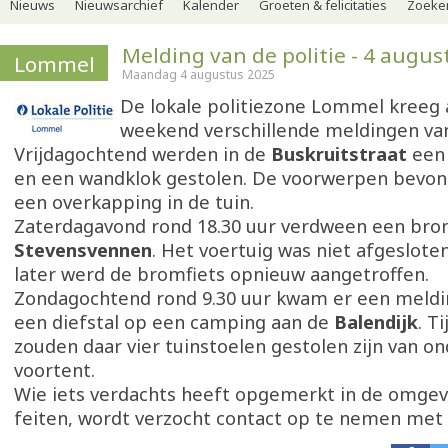
Nieuws
Nieuwsarchief
Kalender
Groeten & felicitaties
Zoeker
Melding van de politie - 4 augus
Lommel
Maandag 4 augustus 2025
De lokale politiezone Lommel kreeg
weekend verschillende meldingen van
Vrijdagochtend werden in de
Buskruitstraat
een 
en een wandklok gestolen. De voorwerpen bevon
een overkapping in de tuin.
Zaterdagavond rond 18.30 uur verdween een bro
Stevensvennen
. Het voertuig was niet afgeslote
later werd de bromfiets opnieuw aangetroffen.
Zondagochtend rond 9.30 uur kwam er een meldi
een diefstal op een camping aan de
Balendijk
. T
zouden daar vier tuinstoelen gestolen zijn van o
voortent.
Wie iets verdachts heeft opgemerkt in de omgev
feiten, wordt verzocht contact op te nemen met d