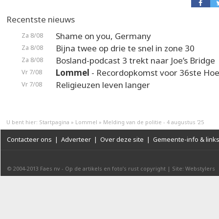
Recentste nieuws
Shame on you, Germany
Za 8/08
Bijna twee op drie te snel in zone 30
Za 8/08
Bosland-podcast 3 trekt naar Joe’s Bridge
Za 8/08
Lommel
- Recordopkomst voor 36ste Hoek
Vr 7/08
Religieuzen leven langer
Vr 7/08
U bent hier:
Startpagina
»
Lommel
»
Melding van de politie - 4 augustus '25
Contacteer ons
|
Adverteer
|
Over deze site
|
Gemeente-info & link
© 2004-2013
Faes nv
-
Op de artikels en foto’s rust copyright
|
Site: Webstylers