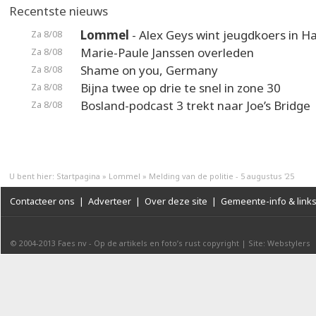
Recentste nieuws
Lommel
- Alex Geys wint jeugdkoers in 
Za 8/08
Marie-Paule Janssen overleden
Za 8/08
Shame on you, Germany
Za 8/08
Bijna twee op drie te snel in zone 30
Za 8/08
Bosland-podcast 3 trekt naar Joe’s Bridge
Za 8/08
U bent hier:
Startpagina
»
Lommel
»
Melding van de politie - 5 augustus '25
Contacteer ons
|
Adverteer
|
Over deze site
|
Gemeente-info & link
© 2004-2013
Faes nv
-
Op de artikels en foto’s rust copyright
|
Site: Webstylers