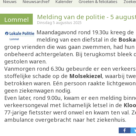
Nieuws
Nieuwsarchief
Kalender
Groeten & felicitaties
Zoeker
Melding van de politie - 5 augus
Lommel
Dinsdag 5 augustus 2025
Maandagavond rond 19.30u kreeg de p
melding van een diefstal in de
Boska
groep vrienden die was gaan zwemmen, had hun 
onbeheerd achtergelaten. Bij terugkomst bleek d
gestolen waren.
Vanmorgen rond 6.30u gebeurde er een verkeer
stoffelijke schade op de
Molsekiezel
, waarbij tw
betrokken waren. Eén persoon raakte lichtgewon
geen ziekenwagen nodig.
Even later, rond 9.00u, kwam er een melding bin
verkeersongeval met lichamelijk letsel in de
Kloo
77-jarige fietsster werd onwel en kwam ten val. 
ambulance overgebracht naar het ziekenhuis.