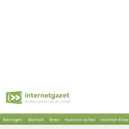
Beringen
Bocholt
Bree
Hamont-Achel
Hechtel-Ekse