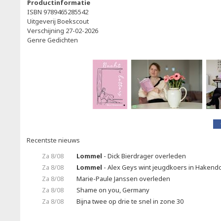
Productinformatie
ISBN 9789465285542
Uitgeverij Boekscout
Verschijning 27-02-2026
Genre Gedichten
Recentste nieuws
Za 8/08
Lommel
- Dick Bierdrager overleden
Za 8/08
Lommel
- Alex Geys wint jeugdkoers in Hakend
Za 8/08
Marie-Paule Janssen overleden
Za 8/08
Shame on you, Germany
Za 8/08
Bijna twee op drie te snel in zone 30