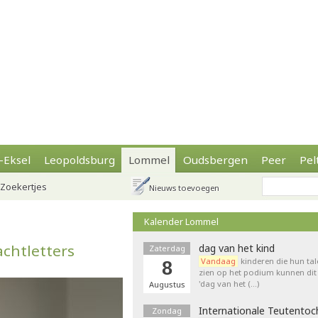
-Eksel
Leopoldsburg
Lommel
Oudsbergen
Peer
Pel
Zoekertjes
Nieuws toevoegen
Kalender Lommel
achtletters
dag van het kind
Zaterdag
Vandaag
kinderen die hun tal
8
zien op het podium kunnen dit 
'dag van het (…)
Augustus
Internationale Teutentoc
Zondag