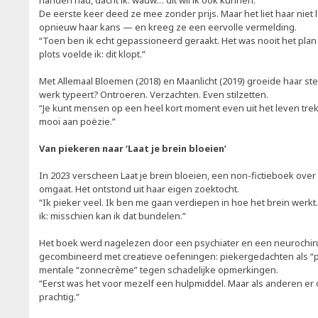
handen had, dacht ik: wauw… dit wil ik ook kunnen.”
De eerste keer deed ze mee zonder prijs. Maar het liet haar niet 
opnieuw haar kans — en kreeg ze een eervolle vermelding.
“Toen ben ik echt gepassioneerd geraakt. Het was nooit het plan
plots voelde ik: dit klopt.”
Met Allemaal Bloemen (2018) en Maanlicht (2019) groeide haar ste
werk typeert? Ontroeren. Verzachten. Even stilzetten.
“Je kunt mensen op een heel kort moment even uit het leven trekk
mooi aan poëzie.”
Van piekeren naar ‘Laat je brein bloeien’
In 2023 verscheen Laat je brein bloeien, een non-fictieboek ove
omgaat. Het ontstond uit haar eigen zoektocht.
“Ik pieker veel. Ik ben me gaan verdiepen in hoe het brein werkt. 
ik: misschien kan ik dat bundelen.”
Het boek werd nagelezen door een psychiater en een neurochir
gecombineerd met creatieve oefeningen: piekergedachten als “pe
mentale “zonnecrème” tegen schadelijke opmerkingen.
“Eerst was het voor mezelf een hulpmiddel. Maar als anderen er o
prachtig.”