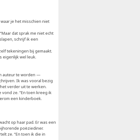
waar je het misschien niet
“Maar dat sprak me niet echt
 slapen, schrijf ik een
elf tekeningen bij gemaakt.
 eigenlijk wel leuk.
om auteur te worden —
chrijven. Ik was vooral bezig
et verder uit te werken.
e vond ze. “En toen kreeg ik
ederom een kinderboek.
wacht op haar pad. Er was een
 bijhorende poëziediner.
lt ze. “En toen ik die in