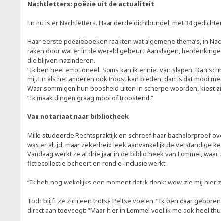
Nachtletters: poëzie uit de actualiteit
En nu is er Nachtletters. Haar derde dichtbundel, met 34 gedichte
Haar eerste poëzieboeken raakten wat algemene thema’s, in Nachtl
raken door wat er in de wereld gebeurt. Aanslagen, herdenkin
die blijven nazinderen.
“Ik ben heel emotioneel. Soms kan ik er niet van slapen. Dan schri
mij. En als het anderen ook troost kan bieden, dan is dat mooi
Waar sommigen hun boosheid uiten in scherpe woorden, kiest zi
“Ik maak dingen graag mooi of troostend.”
Van notariaat naar bibliotheek
Mille studeerde Rechtspraktijk en schreef haar bachelorproef ove
was er altijd, maar zekerheid leek aanvankelijk de verstandige k
Vandaag werkt ze al drie jaar in de bibliotheek van Lommel, waa
fictiecollectie beheert en rond e-inclusie werkt.
“Ik heb nog wekelijks een moment dat ik denk: wow, zie mij hier zit
Toch blijft ze zich een trotse Peltse voelen. “Ik ben daar gebor
direct aan toevoegt: “Maar hier in Lommel voel ik me ook heel thu