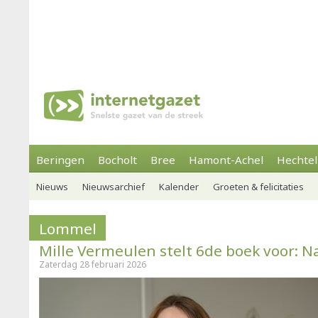
Beringen
Bocholt
Bree
Hamont-Achel
Hechtel
Nieuws
Nieuwsarchief
Kalender
Groeten & felicitaties
Lommel
Mille Vermeulen stelt 6de boek voor: N
Zaterdag 28 februari 2026