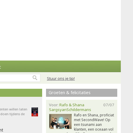
t
Stuur ons je tip!
Groeten & felicitaties
Voor:
Rafo & Shana
07/07
enten willen laten
SargsyanSchildermans
doen tijdens de
Rafo en Shana, proficiat
met SecondWave! Op
een tsunami aan
klanten, een oceaan vol
ht