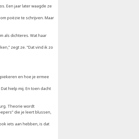
los. Een jaar later waagde ze
 om poëzie te schrijven. Maar
m als dichteres. Wat haar
en,” zegt ze. “Dat vind ik zo
r piekeren en hoe je ermee
Dat hielp mij. En toen dacht
urg. Theorie wordt
pers” die je leert blussen,
ok iets aan hebben, is dat