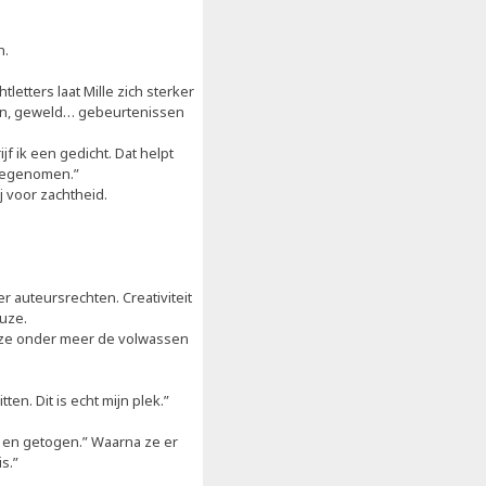
n.
etters laat Mille zich sterker
gen, geweld… gebeurtenissen
jf ik een gedicht. Dat helpt
 meegenomen.”
j voor zachtheid.
r auteursrechten. Creativiteit
euze.
r ze onder meer de volwassen
ten. Dit is echt mijn plek.”
en en getogen.” Waarna ze er
is.”