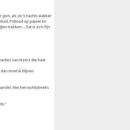
 gsm, als ze ’s nachts wakker
geluid. Potlood op papier. En
jlen trekken… Dat is zo’n fijn
eacties van lezers die haar
 dan moet ik blijven
handel. Wie het rechtstreeks
ts.”