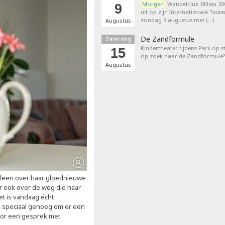
Morgen
Wandelclub Milieu 200
9
uit op zijn Internationale Teut
zondag 9 augustus met (…)
Augustus
De Zandformule
Zaterdag
Kindertheater tijdens Park op st
15
op zoek naar de Zandformule?
Augustus
alleen over haar gloednieuwe
ar ook over de weg die haar
et is vandaag écht
r, speciaal genoeg om er een
oor een gesprek met