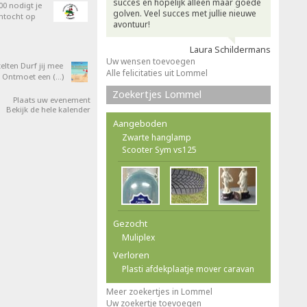
succes en hopelijk alleen maar goede
0 nodigt je
golven. Veel succes met jullie nieuwe
entocht op
avontuur!
Laura Schildermans
Uw wensen toevoegen
elten Durf jij mee
Alle felicitaties uit Lommel
 Ontmoet een (…)
Zoekertjes Lommel
Plaats uw evenement
Bekijk de hele kalender
Aangeboden
Zwarte hanglamp
Scooter Sym vs125
Gezocht
Muliplex
Verloren
Plasti afdekplaatje mover caravan
Meer zoekertjes in Lommel
Uw zoekertje toevoegen