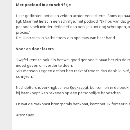
Met potlood in een schriftje
Haar gedichten ontstaan zelden achter een scherm. Soms op haar
ligt. Maar het liefst in een schriftje, met potlood. “Ik hou van dat 
potlood voelt minder definitief dan pen. Je kunt nog schrappen, pi
proces.”
De illustraties in Nachtletters zijn opnieuw van haar hand.
Voor en door lezers
Twijfel kent ze ook. “Is het wel goed genoeg?” Maar het zijn de r
moed geven om verder te doen.
“Als mensen zeggen dat het hen raakt of troost, dan denk ik: oké,
schrijven.”
Nachtletters is verkrijgbaar via
Boekscout
, bol.com en in de boek
bij haar koopt, kan rekenen op een persoonlijke boodschap.
En wat de toekomst brengt? “Als het komt, komt het. Ik forceer nie
Marc Faes