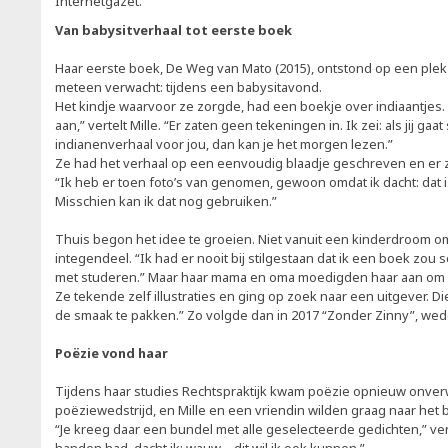
Internetgazet.
Van babysitverhaal tot eerste boek
Haar eerste boek, De Weg van Mato (2015), ontstond op een plek 
meteen verwacht: tijdens een babysitavond.
Het kindje waarvoor ze zorgde, had een boekje over indiaantjes. 
aan,” vertelt Mille. “Er zaten geen tekeningen in. Ik zei: als jij gaat
indianenverhaal voor jou, dan kan je het morgen lezen.”
Ze had het verhaal op een eenvoudig blaadje geschreven en er z
“Ik heb er toen foto’s van genomen, gewoon omdat ik dacht: dat is
Misschien kan ik dat nog gebruiken.”
Thuis begon het idee te groeien. Niet vanuit een kinderdroom 
integendeel. “Ik had er nooit bij stilgestaan dat ik een boek zou s
met studeren.” Maar haar mama en oma moedigden haar aan om h
Ze tekende zelf illustraties en ging op zoek naar een uitgever. Di
de smaak te pakken.” Zo volgde dan in 2017 “Zonder Zinny”, w
Poëzie vond haar
Tijdens haar studies Rechtspraktijk kwam poëzie opnieuw onver
poëziewedstrijd, en Mille en een vriendin wilden graag naar het
“Je kreeg daar een bundel met alle geselecteerde gedichten,” verte