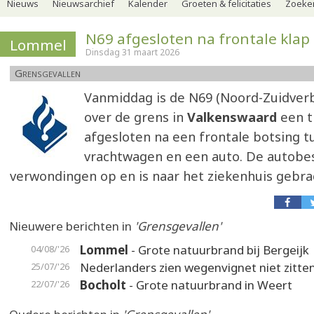
Nieuws
Nieuwsarchief
Kalender
Groeten & felicitaties
Zoeker
N69 afgesloten na frontale klap
Lommel
Dinsdag 31 maart 2026
Grensgevallen
Vanmiddag is de N69 (Noord-Zuidverb
over de grens in
Valkenswaard
een ti
afgesloten na een frontale botsing t
vrachtwagen en een auto. De autobes
verwondingen op en is naar het ziekenhuis gebra
Nieuwere berichten in
'Grensgevallen'
Lommel
- Grote natuurbrand bij Bergeijk
04/08/'26
Nederlanders zien wegenvignet niet zitte
25/07/'26
Bocholt
- Grote natuurbrand in Weert
22/07/'26