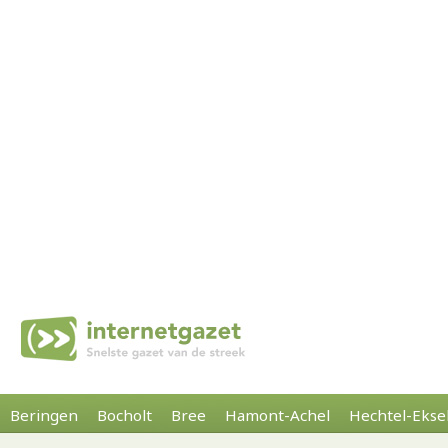
Beringen
Bocholt
Bree
Hamont-Achel
Hechtel-Ekse