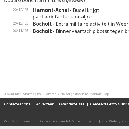
Oudere berichten in
'Grensgevallen'
Hamont-Achel
- Budel krijgt
20/12/'25
pantserinfanteriebataljon
Bocholt
- Extra militaire activiteit in Weer
20/12/'25
Bocholt
- Binnenvaartschip botst tegen b
06/11/'25
U bent hier:
Startpagina
»
Lommel
»
N69 afgesloten na frontale klap
Contacteer ons
|
Adverteer
|
Over deze site
|
Gemeente-info & link
© 2004-2013
Faes nv
-
Op de artikels en foto’s rust copyright
|
Site: Webstylers