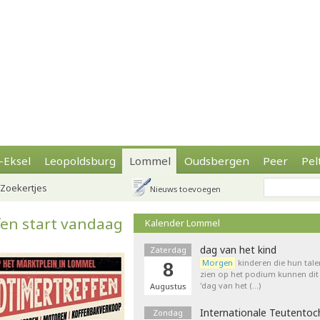
-Eksel
Leopoldsburg
Lommel
Oudsbergen
Peer
Pel
Zoekertjes
Nieuws toevoegen
fen start vandaag
Kalender Lommel
dag van het kind
Zaterdag
Morgen
kinderen die hun tale
8
zien op het podium kunnen dit 
'dag van het (…)
Augustus
Internationale Teutentoc
Zondag