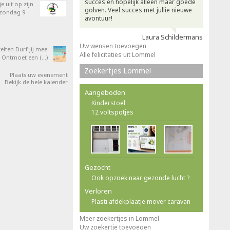
succes en hopelijk alleen maar goede
e uit op zijn
golven. Veel succes met jullie nieuwe
 zondag 9
avontuur!
Laura Schildermans
Uw wensen toevoegen
elten Durf jij mee
Alle felicitaties uit Lommel
 Ontmoet een (…)
Zoekertjes Lommel
Plaats uw evenement
Bekijk de hele kalender
Aangeboden
Kinderstoel
12 voltspotjes
Gezocht
Ook opzoek naar gezonde lucht ?
Verloren
Plasti afdekplaatje mover caravan
Meer zoekertjes in Lommel
Uw zoekertje toevoegen