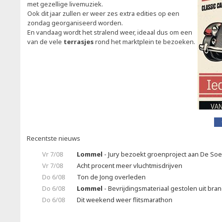
met gezellige livemuziek.
Ook dit jaar zullen er weer zes extra edities op een
zondag georganiseerd worden.
En vandaag wordt het stralend weer, ideaal dus om een
van de vele
terrasjes
rond het marktplein te bezoeken.
Recentste nieuws
Vr 7/08
Lommel
- Jury bezoekt groenproject aan De So
Vr 7/08
Acht procent meer vluchtmisdrijven
Do 6/08
Ton de Jong overleden
Do 6/08
Lommel
- Bevrijdingsmateriaal gestolen uit br
Do 6/08
Dit weekend weer flitsmarathon