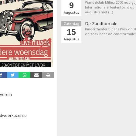
Wandelclub Milieu 2000 nodigt j
9
Internationale Teutentocht op
augustus met (…)
Augustus
De Zandformule
Zaterdag
Kindertheater tijdens Park op st
15
op zoek naar de Zandformule?
Augustus
everein
andweerkazerne