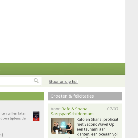
t
Stuur ons je tip!
Groeten & felicitaties
Voor:
Rafo & Shana
07/07
nten willen laten
SargsyanSchildermans
doen tijdens de
Rafo en Shana, proficiat
met SecondWave! Op
een tsunami aan
klanten, een oceaan vol
ht