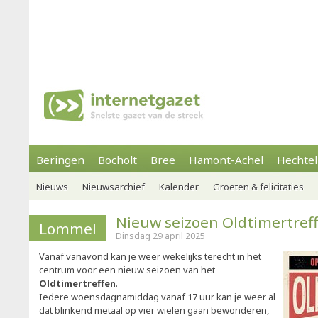
Beringen
Bocholt
Bree
Hamont-Achel
Hechtel
Nieuws
Nieuwsarchief
Kalender
Groeten & felicitaties
Nieuw seizoen Oldtimertref
Lommel
Dinsdag 29 april 2025
Vanaf vanavond kan je weer wekelijks terecht in het
centrum voor een nieuw seizoen van het
Oldtimertreffen
.
Iedere woensdagnamiddag vanaf 17 uur kan je weer al
dat blinkend metaal op vier wielen gaan bewonderen,