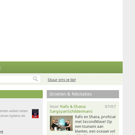
t
Stuur ons je tip!
Groeten & felicitaties
Voor:
Rafo & Shana
07/07
enten willen laten
SargsyanSchildermans
doen tijdens de
Rafo en Shana, proficiat
met SecondWave! Op
een tsunami aan
klanten, een oceaan vol
ht