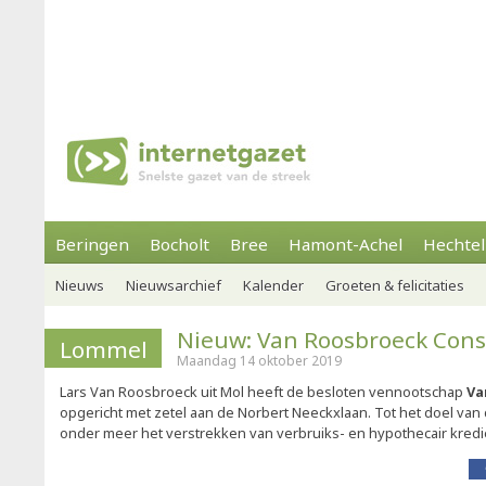
Beringen
Bocholt
Bree
Hamont-Achel
Hechtel
Nieuws
Nieuwsarchief
Kalender
Groeten & felicitaties
Nieuw: Van Roosbroeck Cons
Lommel
Maandag 14 oktober 2019
Lars Van Roosbroeck uit Mol heeft de besloten vennootschap
Va
opgericht met zetel aan de Norbert Neeckxlaan. Tot het doel v
onder meer het verstrekken van verbruiks- en hypothecair krediet