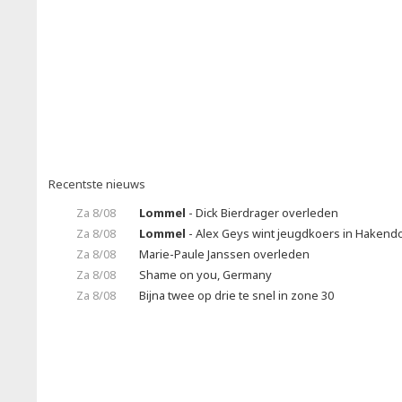
Recentste nieuws
Za 8/08
Lommel
- Dick Bierdrager overleden
Za 8/08
Lommel
- Alex Geys wint jeugdkoers in Hakend
Za 8/08
Marie-Paule Janssen overleden
Za 8/08
Shame on you, Germany
Za 8/08
Bijna twee op drie te snel in zone 30