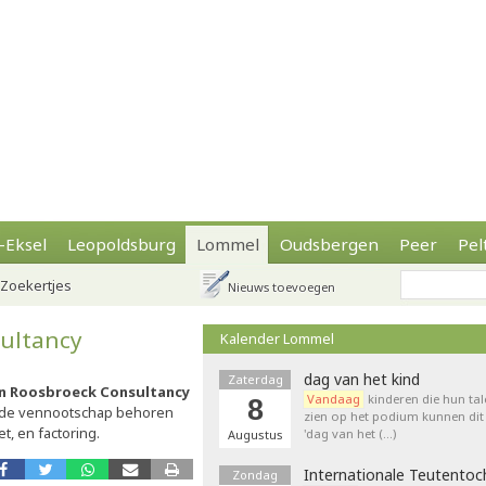
-Eksel
Leopoldsburg
Lommel
Oudsbergen
Peer
Pel
Zoekertjes
Nieuws toevoegen
ultancy
Kalender Lommel
dag van het kind
Zaterdag
n Roosbroeck Consultancy
Vandaag
kinderen die hun tal
8
an de vennootschap behoren
zien op het podium kunnen dit 
, en factoring.
'dag van het (…)
Augustus
Internationale Teutentoc
Zondag