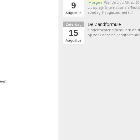
Morgen
Wandelclub Milieu 200
9
uit op zijn Internationale Teut
zondag 9 augustus met (…)
Augustus
De Zandformule
Zaterdag
Kindertheater tijdens Park op st
15
op zoek naar de Zandformule?
Augustus
over