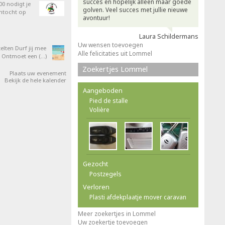
succes en hopelijk alleen maar goede
0 nodigt je
golven. Veel succes met jullie nieuwe
entocht op
avontuur!
Laura Schildermans
Uw wensen toevoegen
elten Durf jij mee
Alle felicitaties uit Lommel
 Ontmoet een (…)
Zoekertjes Lommel
Plaats uw evenement
Bekijk de hele kalender
Aangeboden
Pied de stalle
Volière
Gezocht
Postzegels
Verloren
Plasti afdekplaatje mover caravan
Meer zoekertjes in Lommel
Uw zoekertje toevoegen