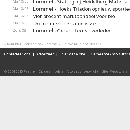
Lommel
- Staking bij Heidelberg Material
Ma 10/08
Lommel
- Hoeks Triatlon opnieuw sporti
Ma 10/08
Vier procent marktaandeel voor bio
Ma 10/08
Drij onnüezelèèrs gön visse
Ma 10/08
Lommel
- Gerard Loots overleden
Zo 9/08
U bent hier:
Startpagina
»
Lommel
»
Nieuwe brug gearriveerd
Contacteer ons
|
Adverteer
|
Over deze site
|
Gemeente-info & link
© 2004-2013
Faes nv
-
Op de artikels en foto’s rust copyright
|
Site: Webstylers