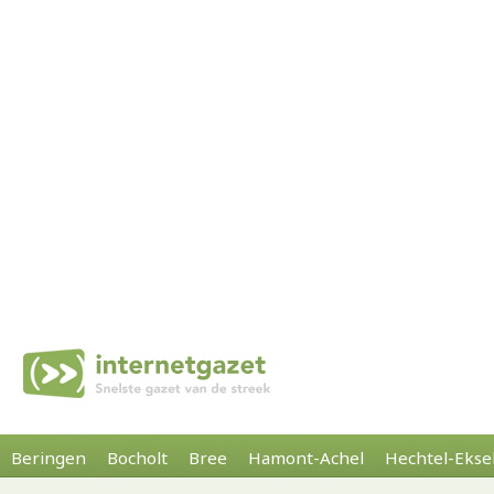
Beringen
Bocholt
Bree
Hamont-Achel
Hechtel-Ekse