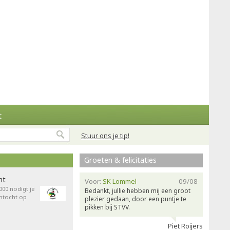
t
Stuur ons je tip!
Groeten & felicitaties
ht
Voor:
SK Lommel
09/08
00 nodigt je
Bedankt, jullie hebben mij een groot
entocht op
plezier gedaan, door een puntje te
pikken bij STVV.
Piet Roijers