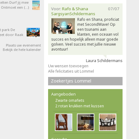
elten Durf jij mee
 Ontmoet een (…)
Voor:
Rafo & Shana
07/07
SargsyanSchildermans
Rafo en Shana, proficiat
met SecondWave! Op
een tsunami aan
t park De
klanten, een oceaan vol
zet door Raak
succes en hopelijk alleen maar goede
golven. Veel succes met jullie nieuwe
Plaats uw evenement
avontuur!
Bekijk de hele kalender
Laura Schildermans
Uw wensen toevoegen
Alle felicitaties uit Lommel
Zoekertjes Lommel
Aangeboden
Zwarte omafiets
2 rotan krukken met kussen