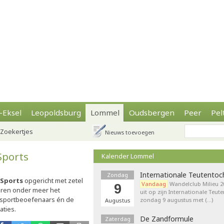
-Eksel
Leopoldsburg
Lommel
Oudsbergen
Peer
Pel
Zoekertjes
Nieuws toevoegen
Sports
Kalender Lommel
Internationale Teutentoc
Zondag
 Sports
opgericht met zetel
Vandaag
Wandelclub Milieu 20
9
oren onder meer het
uit op zijn Internationale Teut
n sportbeoefenaars én de
zondag 9 augustus met (…)
Augustus
aties.
De Zandformule
Zaterdag