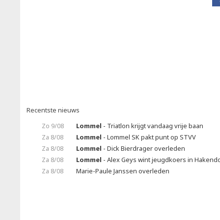
Recentste nieuws
Zo 9/08
Lommel
- Triatlon krijgt vandaag vrije baan
Za 8/08
Lommel
- Lommel SK pakt punt op STVV
Za 8/08
Lommel
- Dick Bierdrager overleden
Za 8/08
Lommel
- Alex Geys wint jeugdkoers in Hakend
Za 8/08
Marie-Paule Janssen overleden