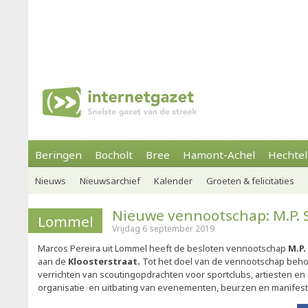
Beringen
Bocholt
Bree
Hamont-Achel
Hechtel
Nieuws
Nieuwsarchief
Kalender
Groeten & felicitaties
Nieuwe vennootschap: M.P. 
Lommel
Vrijdag 6 september 2019
Marcos Pereira uit Lommel heeft de besloten vennootschap
M.P.
aan de
Kloosterstraat.
Tot het doel van de vennootschap beh
verrichten van scoutingopdrachten voor sportclubs, artiesten e
organisatie en uitbating van evenementen, beurzen en manifest