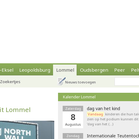
-Eksel
Leopoldsburg
Lommel
Oudsbergen
Peer
Pel
Zoekertjes
Nieuws toevoegen
Kalender Lommel
uit Lommel
dag van het kind
Zaterdag
Vandaag
kinderen die hun tal
8
zien op het podium kunnen dit 
'dag van het (…)
Augustus
Internationale Teutentoc
Zondag