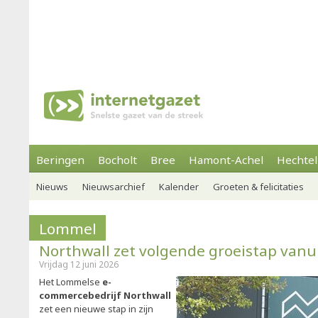
Beringen
Bocholt
Bree
Hamont-Achel
Hechtel
Nieuws
Nieuwsarchief
Kalender
Groeten & felicitaties
Lommel
Northwall zet volgende groeistap van
Vrijdag 12 juni 2026
Het Lommelse
e-
commercebedrijf Northwall
zet een nieuwe stap in zijn