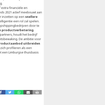
g.
 extra financiële en
inds 2021 actief meebouwt aan
r inzetten op een
snellere
telligentie een rol zal spelen.
opshippingbedrijven door te
en productverbetering
.
artners, houdt het bedrijf
eitsbewaking. De ambitie voor
 productaanbod uitbreiden
l zich profileren als een
et een Limburgse thuisbasis