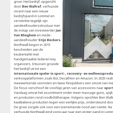
groei. Het bedrijf, opgericht
door
Ben Wallraf
, verhuisde
recent naar een nieuw
bedrijfspand in Lommel en
versterkte tegelijk zijn
aandeelhoudersstructuur met
de instap van investeerder
Jan
Van Mieghem
en mede-
aandeelhouder
Stijn Beckers
.
Northwall begon in 2015
bescheiden aan de
keukentafel met
handgemaakte lederen key
organizers. Intussen groeide
het bedrijf uit tot een
internationale speler in sport-, recovery- en wellnessprod
verkoopplatformen zoals Bol, Decathlon en Amazon. In 2025 real
meewerkende vennoten en twee flexijobbers een omzet van meer
De focus verschoof de voorbije jaren van accessoires naar
spor
Vandaag omvat het assortiment onder meer massage guns, spijk
en producten rond roodlichttherapie. Volgens oprichter Ben Wallra
kwalitatieve producten tegen een eerlijke prijs, ondersteund doo
De groei zorgde ook voor een toenemende nood aan ruimte. Na ee
verhuisde Northwall eind vorig jaar naar een groter pand in Lom