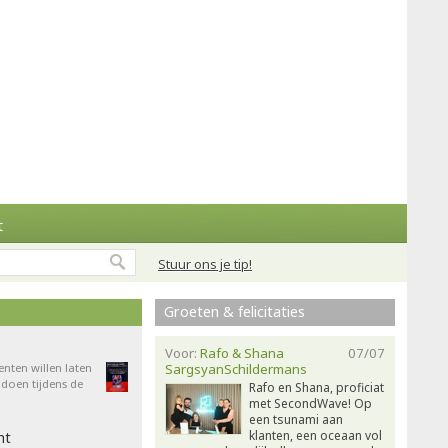
t
Stuur ons je tip!
Groeten & felicitaties
Voor:
Rafo & Shana
07/07
enten willen laten
SargsyanSchildermans
doen tijdens de
Rafo en Shana, proficiat
met SecondWave! Op
een tsunami aan
klanten, een oceaan vol
ht