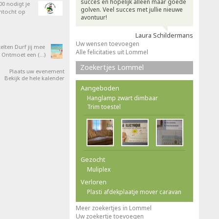
succes en hopelijk alleen maar goede
0 nodigt je
golven. Veel succes met jullie nieuwe
entocht op
avontuur!
Laura Schildermans
Uw wensen toevoegen
elten Durf jij mee
Alle felicitaties uit Lommel
 Ontmoet een (…)
Zoekertjes Lommel
Plaats uw evenement
Bekijk de hele kalender
Aangeboden
Hanglamp zwart dimbaar
Trim toestel
Gezocht
Muliplex
Verloren
Plasti afdekplaatje mover caravan
Meer zoekertjes in Lommel
Uw zoekertje toevoegen