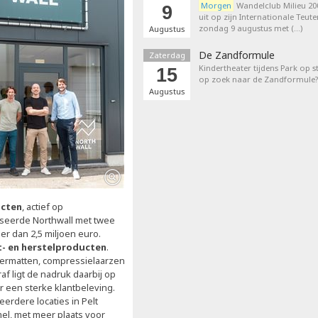
Morgen
Wandelclub Milieu 200
9
uit op zijn Internationale Teut
zondag 9 augustus met (…)
Augustus
De Zandformule
Zaterdag
Kindertheater tijdens Park op st
15
op zoek naar de Zandformule?
Augustus
ucten
, actief op
iseerde Northwall met twee
 dan 2,5 miljoen euro.
t- en herstelproducten
.
ermatten, compressielaarzen
f ligt de nadruk daarbij op
r een sterke klantbeleving.
rdere locaties in Pelt
mel, met meer plaats voor