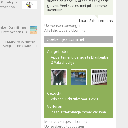
succes en hopelijk alleen maar goede
0 nodigt je
golven. Veel succes met jullie nieuwe
entocht op
avontuur!
Laura Schildermans
Uw wensen toevoegen
elten Durf jij mee
Alle felicitaties uit Lommel
 Ontmoet een (…)
Zoekertjes Lommel
Plaats uw evenement
Bekijk de hele kalender
Aangeboden
Appartement, garage te Blankenbe
2-Vakschaaltje
Gezocht
Win een luchtzuiveraar TWV 135,-
Verloren
Plasti afdekplaatje mover caravan
Meer zoekertjes in Lommel
Uw zoekertje toevoegen