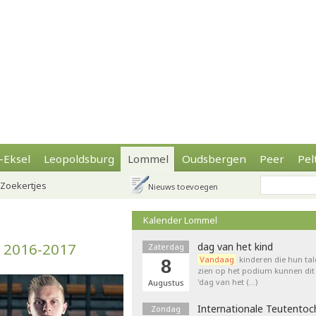
-Eksel
Leopoldsburg
Lommel
Oudsbergen
Peer
Pel
Zoekertjes
Nieuws toevoegen
Kalender Lommel
n 2016-2017
dag van het kind
Zaterdag
Vandaag
kinderen die hun tal
8
zien op het podium kunnen dit 
'dag van het (…)
Augustus
Internationale Teutentoc
Zondag