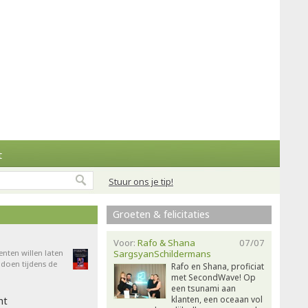
t
Stuur ons je tip!
Groeten & felicitaties
Voor:
Rafo & Shana
07/07
enten willen laten
SargsyanSchildermans
doen tijdens de
Rafo en Shana, proficiat
met SecondWave! Op
een tsunami aan
klanten, een oceaan vol
ht